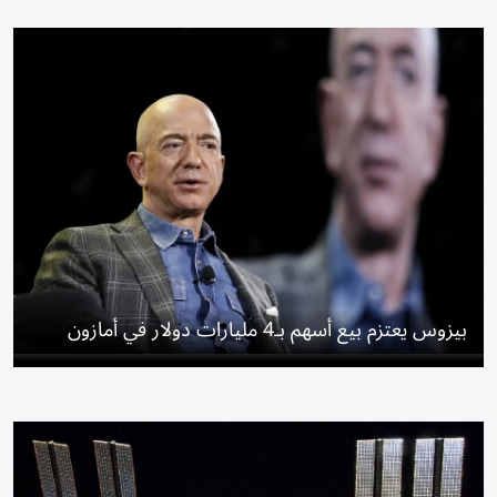
بيزوس يعتزم بيع أسهم بـ4 مليارات دولار في أمازون