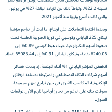
متجاوزة توقعات المحللين الذين استطلعت رويترز آراءهم بنمو
نسبته 22.2%. وتباطأ ذلك عن الزيادة البالغة 27% في يونيو،
والتي كانت أسرع وتيرة منذ أكتوبر 2021.
وبعدما افتتحا التعاملات على ارتفاع، ما لبث أن تراجع مؤشرا
نيكاي 225 الياباني وكوسبي في كوريا الجنوبية الجلسة تحت
ضغوط أسهم التكنولوجيا، حيث هبط كوسبي 0.89% إلى
6240.06 نقطة، ونيكاي الياباني 0.91% إلى 65083.44 نقطة.
انخفض المؤشر الياباني 1% أثناء الجلسة، إذ بددت خسائر
أسهم شركات الذكاء الاصطناعي ‌والمرتبطة بصناعة الرقائق
الإلكترونية المكاسب الأخرى في حين تراجع ​سهم مجموعة
⁠سوفت بنك على الرغم من تجاوز ‌أرباحها للربع الأول توقعات
‌السوق.