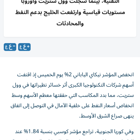
التقنية، بينما سجلت وول ستريت وأوروبا
مستويات قياسية وارتفعت الخليج بدعم النفط
والمحادثات
انخفض المؤشر نيكاي الياباني 2% يوم الخميس إذ اقتفت
أسهم شركات التكنولوجيا الكبرى أثر خسائر نظيراتها في ‌وول
ستريت، مما بدد المكاسب التي حققتها معظم الأسهم وسط ​
انخفاض ⁠أسعار النفط على خلفية الآمال في التوصل ‌إلى اتفاق
ينهى صراع الشرق ‌الأوسط.
وفي كوريا الجنوبية، تراجع مؤشر كوسبي بنسبة 1.84% عند
الافتتاح، بينما ارتفع مؤشر كوسداك للشركات الصغيرة بنسبة