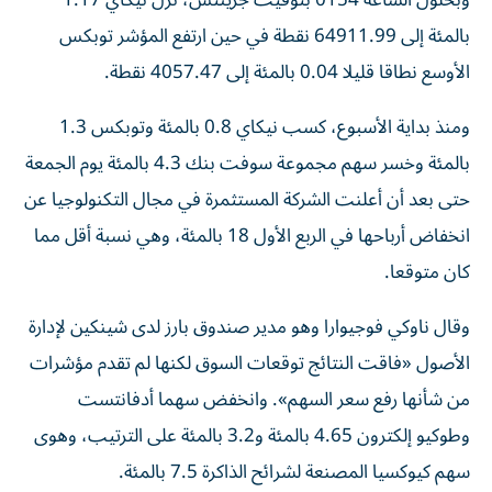
وبحلول الساعة 0154 بتوقيت جرينتش، نزل نيكاي 1.17
بالمئة إلى 64911.99 نقطة في حين ارتفع المؤشر توبكس
الأوسع نطاقا قليلا ‌0.04 بالمئة إلى 4057.47 نقطة.
ومنذ بداية الأسبوع، كسب نيكاي 0.8 بالمئة ⁠وتوبكس 1.3
بالمئة وخسر سهم مجموعة سوفت بنك 4.3 بالمئة يوم الجمعة
حتى بعد أن أعلنت الشركة المستثمرة في مجال التكنولوجيا عن
انخفاض أرباحها في الربع الأول 18 بالمئة، وهي نسبة أقل مما
كان متوقعا.
وقال ناوكي فوجيوارا ​وهو مدير صندوق بارز لدى شينكين لإدارة
الأصول «فاقت النتائج ‌توقعات السوق لكنها لم تقدم مؤشرات
من شأنها رفع سعر السهم». وانخفض سهما أدفانتست
وطوكيو إلكترون 4.65 بالمئة و3.2 بالمئة على ⁠الترتيب، وهوى
سهم كيوكسيا المصنعة لشرائح الذاكرة 7.5 بالمئة.