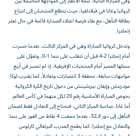
وفي المباراة الثانية، تتجه الأنظار إلى المواجهة الحاسمة بين
كرواتيا وغانا في فيلادلفيا، حيث يتطلع المنتخبان إلى انتزاع
بطاقة التأهل، مع بقاء فرصة اعتلاء الصدارة قائمة في حال تعثر
إنجلترا.
وتدخل كرواتيا المباراة وهي في المركز الثالث، بعدما خسرت
أمام إنجلترا 2-4 قبل أن تتغلب على بنما 1-0، وتعوّل على
سجلها المميز أمام المنتخبات الإفريقية، إذ لم تخسر في أربع
مواجهات سابقة، محققة 3 انتصارات وتعادلاً. كما يقترب لوكا
مودريتش وإيفان بيريشيتش من دخول تاريخ الكرة الكرواتية
بخوض المباراة الأساسية رقم 20 لكل منهما في كأس العالم.
أما غانا، صاحبة المركز الثاني، فتحتاج إلى التعادل فقط لضمان
التأهل إلى دور الـ32، بعدما جمعت 4 نقاط من الفوز على بنما
والتعادل مع إنجلترا. كما يطمح المدرب البرتغالي كارلوس