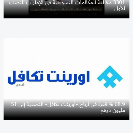
3301 مخالفة المكالمات التسويقية في الإمارات للنصف
الأول
68.9 % قفزة في أرباح «أورينت تكافل» النصفية إلى 51
مليون درهم