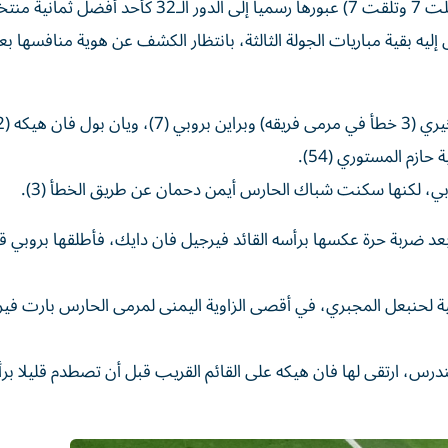
في المقابل، أمّن رصيد السويد (4 نقاط) وفارق أهدافها (سجّلت 7 وتلقّت 7) عبورها رسميا إلى الدور الـ32 كأحد
إليه بقية مباريات الجولة الثالثة، بانتظار الكشف عن هوية منافسها بعد
ازم المستوري (54).
ي، لكنها سكنت شباك الحارس أيمن دحمان عن طريق الخطأ (3).
عد ضربة حرة عكسها برأسه القائد فيرجيل فان دايك، فأطلقها بروبي ق
 لحنبعل المجبري، في أقصى الزاوية اليمنى لمرمى الحارس بارت فير
يندرس، ارتقى لها فان هيكه على القائم القريب قبل أن تصطدم قليلا 