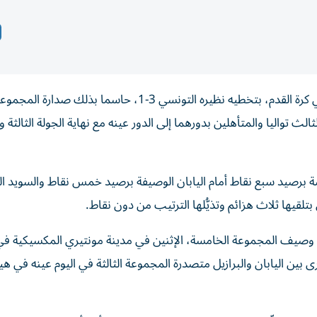
تأهّل منتخب هولندا إلى دور الـ32 من كأس العالم 2026 في كرة القدم، بتخطيه نظيره التونسي 3-1، حاسما بذلك صدارة المج
لث تواليا والمتأهلين بدورهما إلى الدور عينه مع نهاية الجولة الثالثة وا
رصيد سبع نقاط أمام اليابان الوصيفة برصيد خمس نقاط والسويد الث
تلقيها ثلاث هزائم وتذيُّلها الترتيب من دون نقاط.
برتقالي موعدا في دور الـ32 مع المغرب وصيف المجموعة الخامسة، الإثنين في مدينة مونتيري المكسيكي
بين اليابان والبرازيل متصدرة المجموعة الثالثة في اليوم عينه في ه