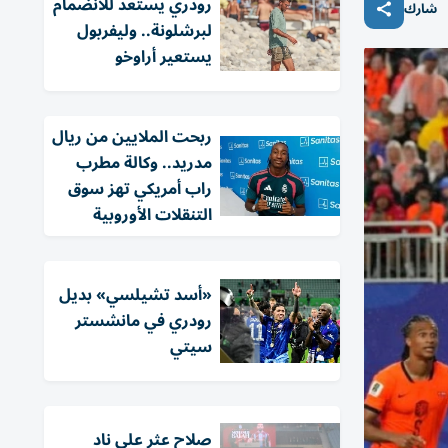
رودري يستعد للانضمام
شارك
لبرشلونة.. وليفربول
يستعير أراوخو
ربحت الملايين من ريال
مدريد.. وكالة مطرب
راب أمريكي تهز سوق
التنقلات الأوروبية
«أسد تشيلسي» بديل
رودري في مانشستر
سيتي
صلاح عثر على ناد