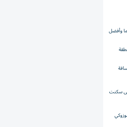
يما وأفضل
نطقة
سافة
يمنى سكنت
سوزوكي