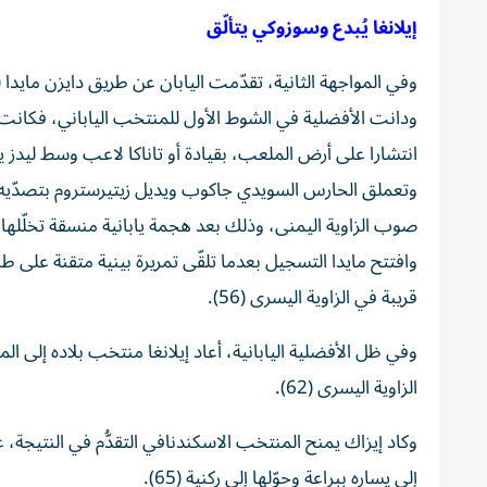
إيلانغا يُبدع وسوزوكي يتألّق
وفي المواجهة الثانية، تقدّمت اليابان عن طريق دايزن مايدا (56)، وأدرك أنتوني إيلانغا التعادل للسويد (62)
ودانت الأفضلية في الشوط الأول للمنتخب الياباني، فكانت خ
انتشارا على أرض الملعب، بقيادة أو تاناكا لاعب وسط ليدز يون
وتعملق الحارس السويدي جاكوب ويديل زيتيرستروم بتصدّيه بب
صوب الزاوية اليمنى، وذلك بعد هجمة يابانية منسقة تخلّلها تمر
وافتتح مايدا التسجيل بعدما تلقّى تمريرة بينية متقنة على
قريبة في الزاوية اليسرى (56).
وفي ظل الأفضلية اليابانية، أعاد إيلانغا منتخب بلاده إلى ال
الزاوية اليسرى (62).
وكاد إيزاك يمنح المنتخب الاسكندنافي التقدُّم في النتيجة
إلى يساره ببراعة وحوّلها إلى ركنية (65).