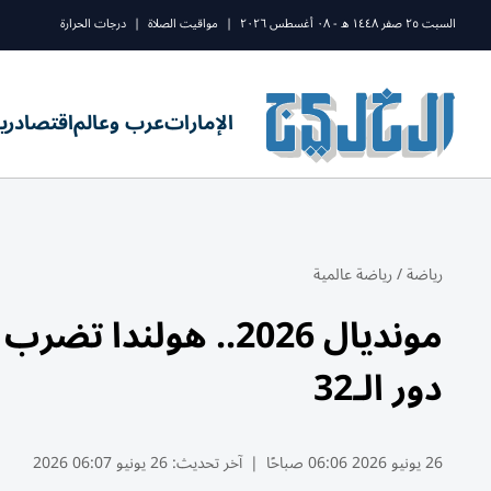
السبت ٢٥ صفر ١٤٤٨ ه - ٠٨ أغسطس ٢٠٢٦
|
مواقيت الصلاة
|
درجات الحرارة
الإمارات
عرب وعالم
اقتصاد
ري
رياضة
/
رياضة عالمية
مونديال 2026.. هولن
دور الـ32
26 يونيو 2026 06:06 صباحًا
|
آخر تحديث:
26 يونيو 06:07 2026