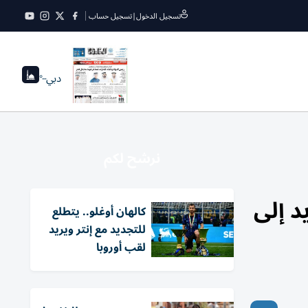
تسجيل الدخول
|
تسجيل حساب
دبي
--°
نرشح لكم
يد إلى
كالهان أوغلو.. يتطلع
للتجديد مع إنتر ويريد
لقب أوروبا