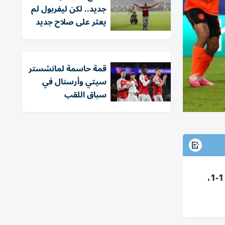
جديد.. لكن ليفربول لم
يعثر على صلاح جديد
قمة حاسمة لمانشستر
سيتي وأرسنال في
سباق اللقب
تأهلت هولندا متصدرة للمجموعة السادسة إلى دور الـ32 بعد فوزها على تونس 3-1، وتعادل اليابان والسويد 1-1،