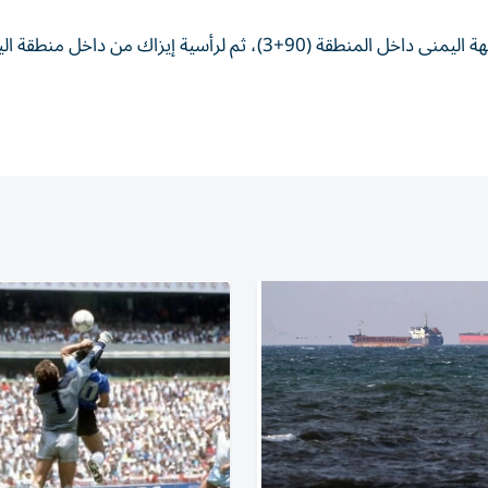
وواصل سوزوكي تألّقه بتصدّيه لتسديدة إيلانغا بيمناه من الجهة اليمنى داخل المنطقة (90+3)، ثم لرأسية إيزاك من د