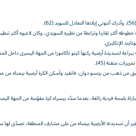
.
طوطه أكثر تقاربا وترابطا من نظيره السويدي، وكان لاعبوه أكثر تنظ
ايتد الإنكليزي.
راعة لتسديدة أرضية ركنها كيتو ناكامورا من الجهة اليسرى داخل الم
يرات متقنة (45).
 طبق من ذهب من ريتسو دوان، فانفرد وأسكن الكرة أرضية بيمناه من م
مباراة بلمحة فردية رائعة، بعدما سدّد بيسراه كرة مقوّسة من الجهة ال
، غير أن تسديدته الأرضية بيمناه من على مشارف المنطقة، تصدّى لها 