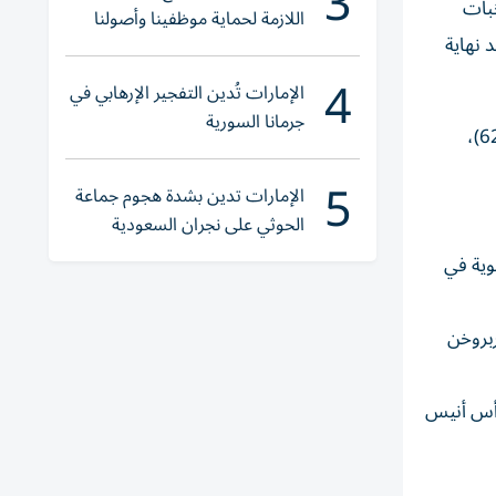
3
 أفضل ثمانية منتخبات
اللازمة لحماية موظفينا وأصولنا
 نهاية
وعملياتنا
4
الإمارات تُدين التفجير الإرهابي في
جرمانا السورية
في المواجهة الأولى، سيطرت هولندا وسجل لها إلياس السخيري (3 خطأ في مرمى فريقه) وبراين بروبي (7)، ويان بول فان هيكه (62)،
5
الإمارات تدين بشدة هجوم جماعة
الحوثي على نجران السعودية
وية في
بروخن
برأس أنيس