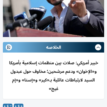
الخلاصه
خبير أمريكي: صلات بين منظمات إسلامية بأمريكا
و«الإخوان» ودعم مرشحين؛ مخاوف حول عبدول
السيد لارتباطات عائلية بـ«كير» و«إسنا» و«إم
غيج»