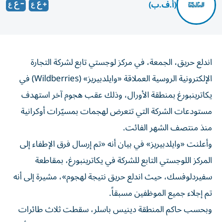
(أ.ف.ب)
اندلع حريق، الجمعة، في مركز لوجستي تابع لشركة التجارة
الإلكترونية الروسية العملاقة «وايلدبيريز» (Wildberries) في
يكاترينبورغ بمنطقة الأورال، وذلك عقب هجوم آخر استهدف
مستودعات الشركة التي تتعرض لهجمات بمسيّرات أوكرانية
منذ منتصف الشهر الفائت.
وأعلنت «وايلدبيريز» في بيان أنه «تم إرسال فرق الإطفاء إلى
المركز اللوجستي التابع للشركة في يكاترينبورغ، بمقاطعة
سفيردلوفسك، حيث اندلع حريق نتيجة لهجوم»، مشيرة إلى أنه
تم إجلاء جميع الموظفين مسبقاً.
وبحسب حاكم المنطقة دينيس باسلر، سقطت ثلاث طائرات
مسيّرة على سطح المركز اللوجستي صباح الجمعة من دون أن