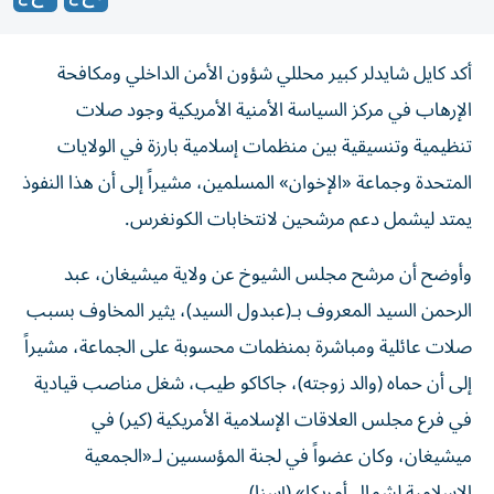
أكد كايل شايدلر كبير محللي شؤون الأمن الداخلي ومكافحة
الإرهاب في مركز السياسة الأمنية الأمريكية وجود صلات
تنظيمية وتنسيقية بين منظمات إسلامية بارزة في الولايات
المتحدة وجماعة «الإخوان» المسلمين، مشيراً إلى أن هذا النفوذ
يمتد ليشمل دعم مرشحين لانتخابات الكونغرس.
وأوضح أن مرشح مجلس الشيوخ عن ولاية ميشيغان، عبد
الرحمن السيد المعروف بـ(عبدول السيد)، يثير المخاوف بسبب
صلات عائلية ومباشرة بمنظمات محسوبة على الجماعة، مشيراً
إلى أن حماه (والد زوجته)، جاكاكو طيب، شغل مناصب قيادية
في فرع مجلس العلاقات الإسلامية الأمريكية (كير) في
ميشيغان، وكان عضواً في لجنة المؤسسين لـ«الجمعية
الإسلامية لشمال أمريكا» (إسنا).