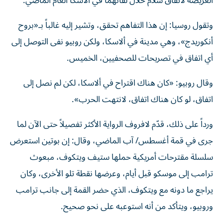
العريضة لاتفاق سلام خلال لقائهما في ألاسكا العام الماضي.
وتقول روسيا: إن هذا التفاهم تحقق، وتشير إليه غالباً بـ«بروح
أنكوريدج»، وهي مدينة في ألاسكا، ولكن روبيو نفى التوصل إلى
أي اتفاق في تصريحات للصحفيين، الخميس.
وقال روبيو: «كان هناك اقتراح في ألاسكا، لكن لم نصل إلى
اتفاق، لو كان هناك اتفاق، لانتهت الحرب».
ورداً على ذلك، قدّم لافروف الرواية الأكثر تفصيلاً حتى الآن لما
جرى في قمة أغسطس/ آب الماضي، وقال: إن بوتين استعرض
سلسلة مقترحات أمريكية حملها ستيف ويتكوف، مبعوث
ترامب إلى موسكو قبل أيام، وعرضها نقطة تلو الأخرى، وكان
يراجع ما دونه مع ويتكوف، الذي حضر القمة إلى جانب ترامب
وروبيو، ويتأكد من أنه استوعبه على نحو صحيح.