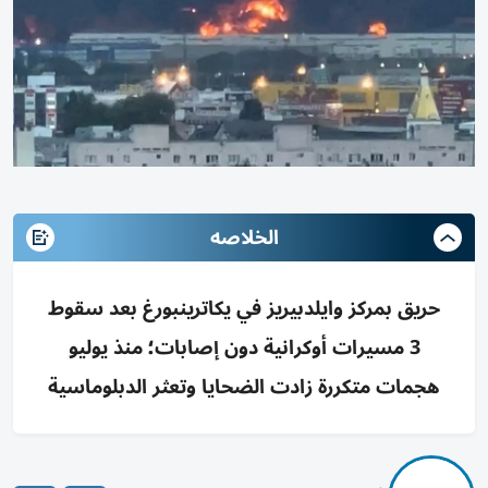
الخلاصه
حريق بمركز وايلدبيريز في يكاترينبورغ بعد سقوط
3 مسيرات أوكرانية دون إصابات؛ منذ يوليو
هجمات متكررة زادت الضحايا وتعثر الدبلوماسية