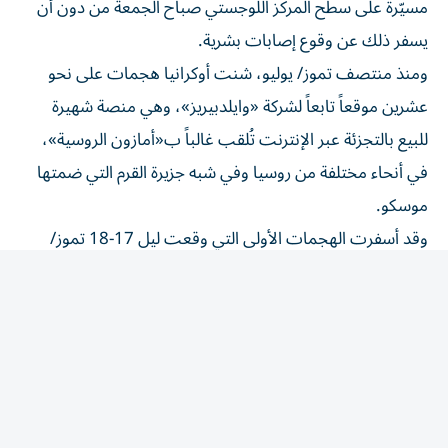
يسفر ذلك عن وقوع إصابات بشرية.
ومنذ منتصف تموز/ يوليو، شنت أوكرانيا هجمات على نحو
عشرين موقعاً تابعاً لشركة «وايلدبيريز»، وهي منصة شهيرة
للبيع بالتجزئة عبر الإنترنت تُلقب غالباً ب«أمازون الروسية»،
في أنحاء مختلفة من روسيا وفي شبه جزيرة القرم التي ضمتها
موسكو.
وقد أسفرت الهجمات الأولى التي وقعت ليل 17-18 تموز/
يوليو عن مقتل ثمانية أشخاص وإصابة ما يقرب من 90 آخرين
في مواقع تقع بمقاطعتي موسكو وتامبوف بوسط البلاد الغربي.
ومذاك، استهدفت ضربات بطائرات مسيّرة أوكرانية مواقع
بالقرب من سانت بطرسبرغ (شمال غرب)، وفي سيمفروبول
(القرم)، وفي كراسنودار وفولغوغراد (جنوب)، وفي سامارا
(منطقة الفولغا).