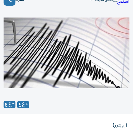
استمع
(رويترز)