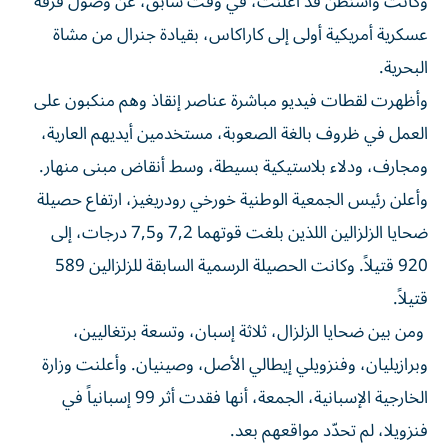
وكانت واشنطن قد أعلنت، في وقت سابق، عن وصول فرقة
عسكرية أمريكية أولى إلى كاراكاس، بقيادة جنرال من مشاة
البحرية.
وأظهرت لقطات فيديو مباشرة عناصر إنقاذ وهم منكبون على
العمل في ظروف بالغة الصعوبة، مستخدمين أيديهم العارية،
ومجارف، ودلاء بلاستيكية بسيطة، وسط أنقاض مبنى منهار.
وأعلن رئيس الجمعية الوطنية خورخي رودريغيز، ارتفاع حصيلة
ضحايا الزلزالين اللذين بلغت قوتهما 7,2 و7,5 درجات، إلى
920 قتيلاً. وكانت الحصيلة الرسمية السابقة للزلزالين 589
قتيلاً.
ومن بين ضحايا الزلزال، ثلاثة إسبان، وتسعة برتغاليين،
وبرازيليان، وفنزويلي إيطالي الأصل، وصينيان. وأعلنت وزارة
الخارجية الإسبانية، الجمعة، أنها فقدت أثر 99 إسبانياً في
فنزويلا، لم تحدّد مواقعهم بعد.