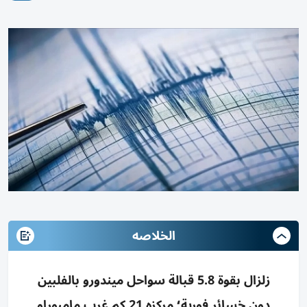
الخلاصه
زلزال بقوة 5.8 قبالة سواحل ميندورو بالفلبين
دون خسائر فورية؛ مركزه 21 كم غرب مامبوراو