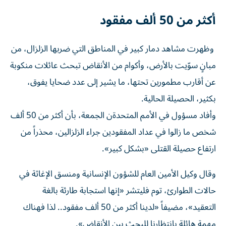
أكثر من 50 ألف مفقود
وظهرت مشاهد دمار كبير في المناطق التي ضربها الزلزال، من
مبانٍ سوّيت بالأرض، وأكوام من الأنقاض تبحث عائلات منكوبة
عن أقارب مطمورين تحتها، ما يشير إلى عدد ضحايا يفوق،
بكثير، الحصيلة الحالية.
وأفاد مسؤول في الأمم المتحدةن الجمعة، بأن أكثر من 50 ألف
شخص ما زالوا في عداد المفقودين جراء الزلزالين، محذراً من
ارتفاع حصيلة القتلى «بشكل كبير».
وقال وكيل الأمين العام للشؤون الإنسانية ومنسق الإغاثة في
حالات الطوارئ، توم فليتشر «إنها استجابة طارئة بالغة
التعقيد»، مضيفاً «لدينا أكثر من 50 ألف مفقود.. لذا فهناك
مهمة هائلة بانتظارنا للبحث بين الأنقاض».