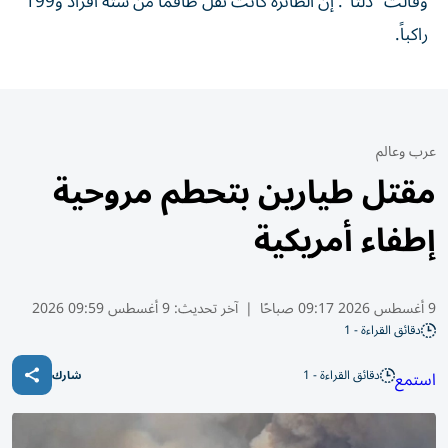
وقالت "دلتا": إن ⁠الطائرة كانت ​تقل طاقماً من ستة أفراد و199
راكباً.
عرب وعالم
مقتل طيارين بتحطم مروحية
إطفاء أمريكية
9 أغسطس 2026 09:17 صباحًا
|
آخر تحديث:
9 أغسطس 09:59 2026
دقائق القراءة - 1
دقائق القراءة - 1
استمع
شارك