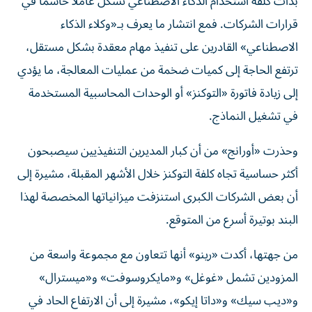
بدأت كلفة استخدام الذكاء الاصطناعي تشكل عاملاً حاسماً في
قرارات الشركات. فمع انتشار ما يعرف بـ«وكلاء الذكاء
الاصطناعي» القادرين على تنفيذ مهام معقدة بشكل مستقل،
ترتفع الحاجة إلى كميات ضخمة من عمليات المعالجة، ما يؤدي
إلى زيادة فاتورة «التوكنز» أو الوحدات المحاسبية المستخدمة
في تشغيل النماذج.
وحذرت «أورانج» من أن كبار المديرين التنفيذيين سيصبحون
أكثر حساسية تجاه كلفة التوكنز خلال الأشهر المقبلة، مشيرة إلى
أن بعض الشركات الكبرى استنزفت ميزانياتها المخصصة لهذا
البند بوتيرة أسرع من المتوقع.
من جهتها، أكدت «رينو» أنها تتعاون مع مجموعة واسعة من
المزودين تشمل «غوغل» و«مايكروسوفت» و«ميسترال»
و«ديب سيك» و«داتا إيكو»، مشيرة إلى أن الارتفاع الحاد في