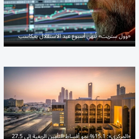
«وول ستريت» تُنهي أسبوع عيد الاستقلال بمكاسب
«المركزي»: 15.1% نمو أقساط التأمين الربعية إلى 27.5