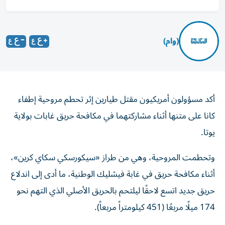
(وام)
أكد مسؤولون أمريكيون مقتل طيارين إثر تحطم مروحية إطفاء
كانا على متنها أثناء مشاركتهما في مكافحة حريق غابات بولاية
يوتا.
وتحطمت المروحية، وهي من طراز «سيكورسكي سكاي كرين»،
أثناء مكافحة حريق في غابة فيشليك الوطنية، ما أدى إلى اندلاع
حريق جديد اتسع لاحقًا ليلتحم بالحريق الأصلي الذي التهم نحو
174 ميلًا مربعًا (451 كيلومتراً مربعاً).
ولم تُعلن هوية الطيارين، فيما أفاد مسؤولون بأنهما يعملان لدى