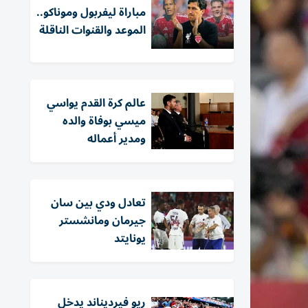
مباراة ليفربول وموناكو..
الموعد والقنوات الناقلة
عالم كرة القدم يواسي
ميسي بوفاة والده
ومدير أعماله
تعادل ودي بين سان
جيرمان ومانشستر
يونايتد
ريو فيرديناند يدخل