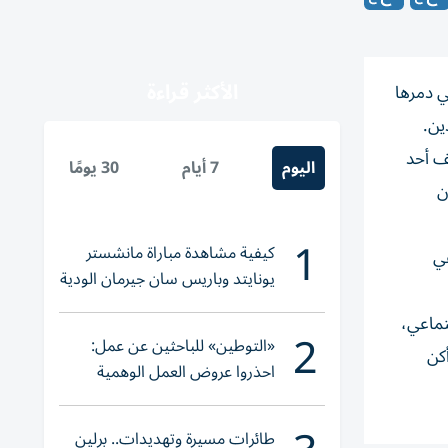
الأكثر قراءة
أنقاض المباني التي دمرها
ه. وكشف أحد
اليوم
7 أيام
30 يومًا
ن
1
كيفية مشاهدة مباراة مانشستر
هي
يونايتد وباريس سان جيرمان الودية
والقنوات الناقلة
تماعي،
2
«التوطين» للباحثين عن عمل:
أكن
احذروا عروض العمل الوهمية
وتحققوا عبر «الباركود»
طائرات مسيرة وتهديدات.. برلين