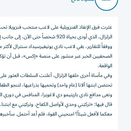
الزلزال، الذي أودى بحياة 920 شخصاً حتى الآن، إلى جانب إصابة 3360 آخرين، فيما لا يزال نحو 50 ألف شخص في عداد المفقودين.
الصحفيين الخبر عبر منشور على منصة «إكس»، قبل أن تؤكده وال
الواقعة.
وفي مأساة أخرى خلفها الزلزال، أعلنت السلطات العثور على
تحتضن ابنتها ألانا (عام واحد) وتحميها بذراعيها، لتنجو الطفل
ونعى مدافع نادي باريتيمو دي لاغويرا، المنافس في دوري الد
قال فيها: «تركتِني وحدي لأواصل الكفاح، وتركتِني مع ابنتن
معكما لأفعل شيئاً؟ امنحيني القوة، فلم أعد أحتمل. سأخبر