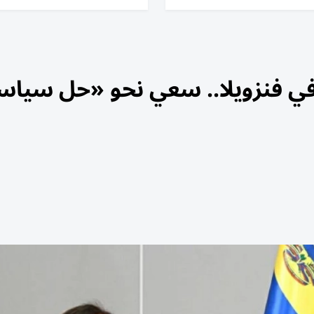
في فنزويلا.. سعي نحو «حل سيا