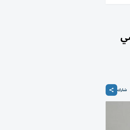
سي
شارك