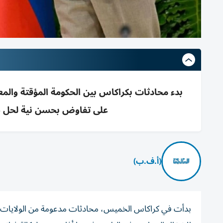
بدء محادثات بكراكاس بين الحكومة المؤقتة والم
على تفاوض بحسن نية لحل س
(أ.ف.ب)
بدأت في كراكاس الخميس، محادثات مدعومة من الولايات الم