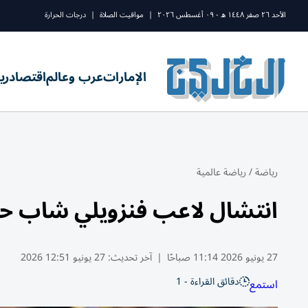
الأحد ٢٦ صفر ١٤٤٨ ه - ٠٩ أغسطس ٢٠٢٦
|
مواقيت الصلاة
|
درجات الحرارة
الإمارات
عرب وعالم
اقتصاد
ري
رياضة
/
رياضة عالمية
انتشال لاعب فنزويلي شاب حياً بعد 24 ساعة تح
27 يونيو 2026 11:14 صباحًا
|
آخر تحديث:
27 يونيو 12:51 2026
دقائق القراءة - 1
استمع