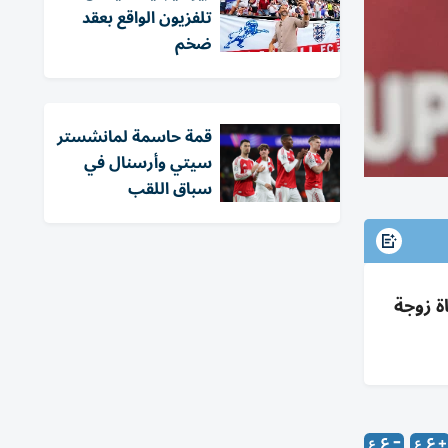
تلفزيون الواقع بعقد
ضخم
قمة حاسمة لمانشستر
سيتي وأرسنال في
سباق اللقب
ل قتل 920 وأصاب 3360 وفقد 50 ألفاً، ووفاة زوجة