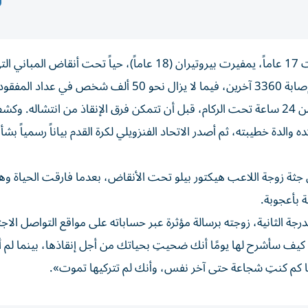
عثرت فرق الإنقاذ الفنزويلية على لاعب منتخب فنزويلا تحت 17 عاماً، يمفيرت بيروتيران (18 عاماً)، حياً تحت 
ووفقاً للتقارير، بقي لاعب نادي يونيفيرسيداد سنترال لأكثر من 24 ساعة تحت الركام، قبل أن تتمكن فرق الإنقاذ من انتشال
دة خطيبته، ثم أصدر الاتحاد الفنزويلي لكرة القدم بياناً رسمياً بشأ
 جثة زوجة اللاعب هيكتور بيلو تحت الأنقاض، بعدما فارقت الحياة و
ة بأعجوبة.
رجة الثانية، زوجته برسالة مؤثرة عبر حساباته على مواقع التواصل الاج
ا. كيف سأشرح لها يومًا أنك ضحيتِ بحياتك من أجل إنقاذها، بينما لم 
ها كم كنتِ شجاعة حتى آخر نفس، وأنك لم تتركيها تموت».