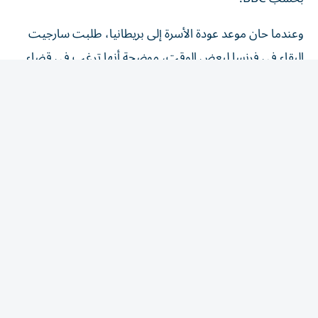
وعندما حان موعد عودة الأسرة إلى بريطانيا، طلبت سارجيت
البقاء في فرنسا لبعض الوقت، موضحة أنها ترغب في قضاء
فترة إضافية مع أشخاص تعرفت عليهم هناك، إلى جانب زيارة
عدد من المتاحف والمعالم المحلية.
مكالمة غامضة زادت القضية تعقيداً
بعد عودة أسرة سارجيت إلى بريطانيا بأيام، تلقت العائلة اتصالاً
هاتفياً من امرأة مجهولة الهوية، زعمت خلاله أن الشابة غرقت
في فرنسا، قبل أن تنهي المكالمة.
وتعتقد الشرطة أن سارجيت ربما التقت بمجموعة من الشابات
في فرنسا، من بينهن امرأة كانت تُعرف باسم «جين»، ويُعتقد
أن الأخيرة ربما كانت صاحبة الاتصال بأسرة سارجيت.