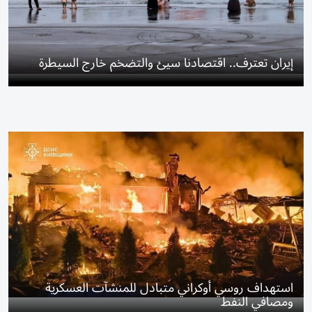
إيران تعترف.. اقتصادنا سيئ والتضخم خارج السيطرة
استهداف روسي أوكراني متبادل للمنشآت العسكرية
ومصافي النفط