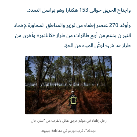
واجتاح الحريق حوالى 153 هكتارا وهو يواصل التمدد.
وأوفد 270 عنصر إطفاء من لوزير والمناطق المجاورة لإخماد
النيران بدعم من أربع طائرات من طراز «كانادير» وأخرى من
طراز «داش» لرشّ المياه من الجوّ.
رجل إطفاء في موقع حريق هائل بالقرب من "سان جان
ديلاك"، قرب بوردو في مقاطعة جيروند