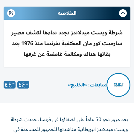
الخلاصه
شرطة ويست ميدلاندز تجدد نداءها لكشف مصير
سارجيت كور مان المختفية بفرنسا منذ 1976 بعد
بقائها هناك ومكالمة غامضة عن غرقها
متابعات: «الخليج»
بعد مرور نحو 50 عاماً على اختفائها في فرنسا، جددت شرطة
ويست ميدلاندز البريطانية مناشدتها للجمهور للمساعدة في
كشف مصير البريطانية سارجيت كور مان، التي اختفت خلال