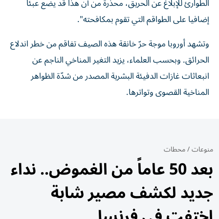
الطوارئ للإبلاغ عن الحريق، محذرة من أن هذا قد يضع عبئا
إضافيا على الطواقم التي تقوم بمكافحته".
وتشهد أوروبا موجة حرّ خانقة هذه الصيف تفاقم من خطر اندلاع
الحرائق. وبحسب العلماء، يزيد التغير المناخي الناجم عن
انبعاثات غازات الدفيئة البشرية المصدر من شدّة الظواهر
المناخية القصوى وتواترها.
منوعات
/
محطات
بعد 50 عاماً من الغموض.. نداء
جديد لكشف مصير شابة
اختفت في فرنسا