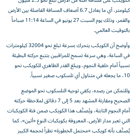
الكويكب على مسافة آمنة من الأرض تبلغ نحو 2.5 مليون
كيلومتر، أي ما يعادل 6.7 أضعاف المسافة الفاصلة بين الأرض
والقمر، وذلك يوم السبت 27 يونيو في الساعة 11:14 صباحاً
بالتوقيت العالمي.
وأوضح أن الكويكب يتحرك بسرعة تبلغ نحو 32004 كيلومترات
في الساعة، وهي سرعة تسمح للمراقبين بتتبع حركته البطيئة
نسبياً أمام خلفية النجوم، ويبلغ القدر الظاهري للكويكب نحو
10، ما يجعله في متناول أي تلسكوب صغير نسبياً.
وللتمكن من رصده، يكفي توجيه التلسكوب نحو الموضع
الصحيح ومقارنة المشهد بعد 5 إلى 7 دقائق لملاحظة حركته
أمام النجوم الثابتة، ويُصنَّف هذا الكويكب ضمن فئة الكويكبات
التي تعبر مدار الأرض، المعروفة بكويكبات النوع «أتين»، كما
يُصنَّف بأنه كويكب «محتمل الخطورة» نظراً لحجمه الكبير