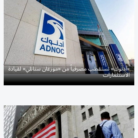
«أدنوك» تستقطب مصرفياً من «مورغان ستانلي» لقيادة
الاستثمارات