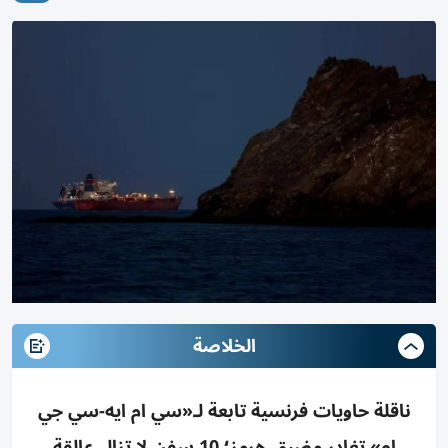
الخلاصة
ناقلة حاويات فرنسية تابعة لـ«سي ام ايه-سي جي
ام» تغادر مضيق هرمز؛ 10 سفن لا تزال عالقة