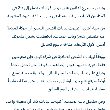
وينص مشروع القانون على ‌فرض غرامات تصل إلى 20 في
المئة من قيمة حمولة السفينة في حال ​مخالفة ‌القيود المقترحة.
من جهة أخرى، أظهرت بيانات للشحن البحري أن حركة الملاحة
عبر مضيقَي هرمز وباب المندب، انخفضت بشكل ملحوظ، ​
أمس الأول الأربعاء، مقارنة باليوم السابق.
ووفقاً لبيانات الشحن ‌الصادرة عن شركة ‌كبلر، فإن سفينتين
فقط، عبرتا مضيق هرمز، إحداهما سفينة شحن تحمل فحماً
وترفع علم بنما، ودخلت ‌الممر المائي، والثانية محملة بسلع
أولية وترفع علم جزر مارشال وخرجت منه. ويمثل هذا انخفاضاً
مقارنة بثماني سفن في اليوم السابق.
وفي مضيق باب المندب، أظهرت بيانات كبلر أن سفينة واحدة
فقط، محملّة بالسلع وهي سفينة شحن جاف ترفع علم جزر