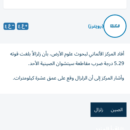
(رويترز)
أفاد ​المركز ⁠الألماني ‌لبحوث ‌علوم الأرض، بأن ‌زلزالاً ⁠بلغت قوته
5.29 درجة ضرب مقاطعة ​سيتشوان الصينية الأحد.
وأشار المركز ⁠إلى أن الزلزال ​وقع ‌على ‌عمق عشرة ‌كيلومترات.
الصين
زلزال
اقرأ المزيد