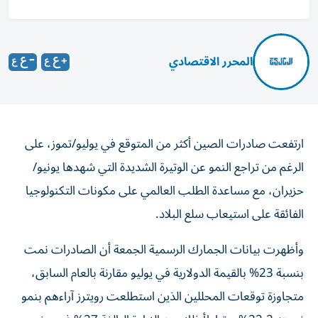
المحرر الاقتصادي
ارتفعت صادرات الصين أكثر من المتوقع في يوليو/تموز، على
الرغم من تراجع النمو عن الوتيرة الشديدة التي شهدها يونيو/
حزيران، مع مساعدة الطلب العالمي على مكونات التكنولوجيا
الفائقة على استيعاب سلع البلاد.
وأظهرت بيانات الجمارك الرسمية الجمعة أن الصادرات نمت
بنسبة 23% بالقيمة الدولارية في يوليو مقارنة بالعام السابق،
متجاوزة توقعات المحللين الذين استطلعت رويترز آراءهم بنمو
نسبته 22.2%. وتباطأ ذلك عن الزيادة البالغة 27% في يونيو،