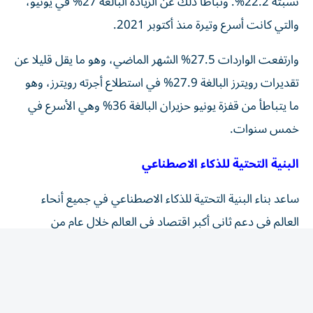
والتي كانت أسرع وتيرة منذ أكتوبر 2021.
وارتفعت الواردات 27.5% الشهر الماضي، وهو ما يقل قليلا عن
تقديرات رويترز البالغة 27.9% في استطلاع أجرته رويترز، وهو
ما يتباطأ من قفزة يونيو حزيران البالغة 36% وهي الأسرع في
خمس سنوات.
البنية التحتية للذكاء الاصطناعي
ساعد بناء البنية التحتية للذكاء الاصطناعي في جميع أنحاء
العالم في دعم ثاني أكبر اقتصاد في العالم خلال عام من
الصدمات الجيوسياسية، مما أدى إلى إبقاء النمو على المسار
الصحيح حتى مع تراجع الاستهلاك المحلي.
تضاعفت صادرات الصين من الدوائر المتكاملة من حيث
القيمة تقريبا هذا العام اعتبارا من نهاية يوليو، مقارنة بنفس