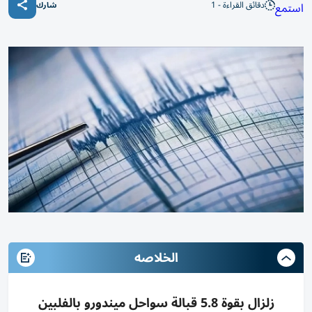
دقائق القراءة - 1
استمع
شارك
الخلاصه
زلزال بقوة 5.8 قبالة سواحل ميندورو بالفلبين