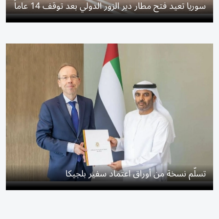
سوريا تعيد فتح مطار دير الزور الدولي بعد توقف 14 عاماً
تسلّم نسخة من أوراق اعتماد سفير بلجيكا