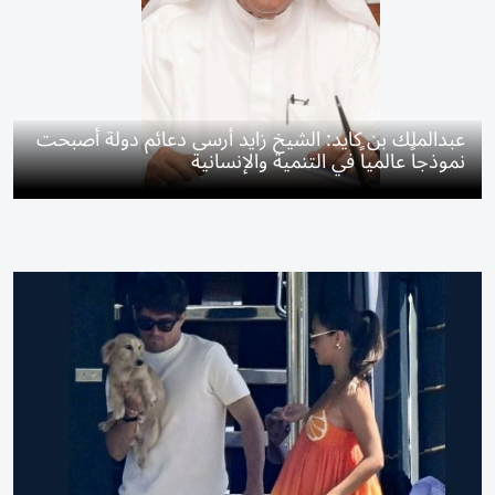
عبدالملك بن كايد: الشيخ زايد أرسى دعائم دولة أصبحت
نموذجاً عالمياً في التنمية والإنسانية