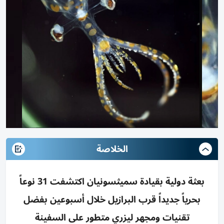
الخلاصة
بعثة دولية بقيادة سميثسونيان اكتشفت 31 نوعاً
بحرياً جديداً قرب البرازيل خلال أسبوعين بفضل
تقنيات ومجهر ليزري متطور على السفينة