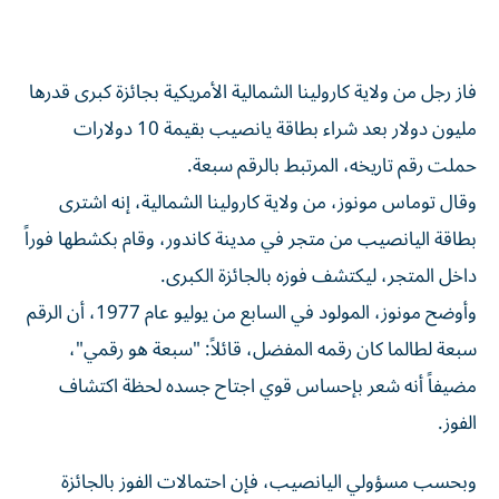
فاز رجل من ولاية كارولينا الشمالية الأمريكية بجائزة كبرى قدرها
مليون دولار بعد شراء بطاقة يانصيب بقيمة 10 دولارات
حملت رقم تاريخه، المرتبط بالرقم سبعة.
وقال توماس مونوز، من ولاية كارولينا الشمالية، إنه اشترى
بطاقة اليانصيب من متجر في مدينة كاندور، وقام بكشطها فوراً
داخل المتجر، ليكتشف فوزه بالجائزة الكبرى.
وأوضح مونوز، المولود في السابع من يوليو عام 1977، أن الرقم
سبعة لطالما كان رقمه المفضل، قائلاً: "سبعة هو رقمي"،
مضيفاً أنه شعر بإحساس قوي اجتاح جسده لحظة اكتشاف
الفوز.
وبحسب مسؤولي اليانصيب، فإن احتمالات الفوز بالجائزة
الكبرى البالغة مليون دولار في هذه اللعبة كانت محدودة للغاية،