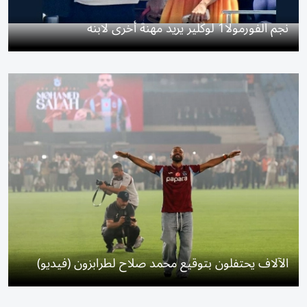
نجم الفورمولا1 لوكلير يريد مهنة أخرى لابنه
الآلاف يحتفلون بتوقيع محمد صلاح لطرابزون (فيديو)