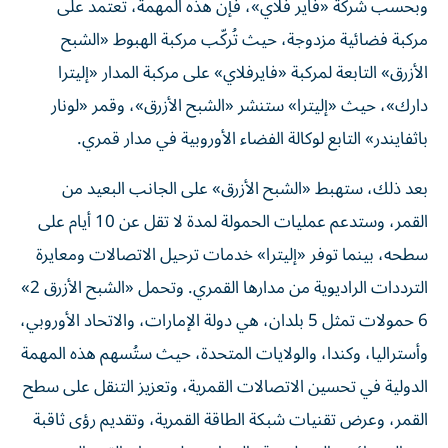
وبحسب شركة «فاير فلاي»، فإن هذه المهمة، تعتمد على
مركبة فضائية مزدوجة، حيث تُركّب مركبة الهبوط «الشبح
الأزرق» التابعة لمركبة «فايرفلاي» على مركبة المدار «إليترا
دارك»، حيث «إليترا» ستنشر «الشبح الأزرق»، وقمر «لونار
باثفايندر» التابع لوكالة الفضاء الأوروبية في مدار قمري.
بعد ذلك، ستهبط «الشبح الأزرق» على الجانب البعيد من
القمر، وستدعم عمليات الحمولة لمدة لا تقل عن 10 أيام على
سطحه، بينما توفر «إليترا» خدمات ترحيل الاتصالات ومعايرة
الترددات الراديوية من مدارها القمري. وتحمل «الشبح الأزرق 2»
6 حمولات تمثل 5 بلدان، هي دولة الإمارات، والاتحاد الأوروبي،
وأستراليا، وكندا، والولايات المتحدة، حيث ستُسهم هذه المهمة
الدولية في تحسين الاتصالات القمرية، وتعزيز التنقل على سطح
القمر، وعرض تقنيات شبكة الطاقة القمرية، وتقديم رؤى ثاقبة