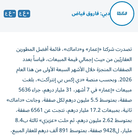
دبي: فاروق فياض
تصدرت شركتا «إعمار» و«داماك»، قائمة أفضل المطورين
العقاريّين من حيث إجمالي قيمة المبيعات، قياساً بعدد
الصفقات المنجزة خلال الأشهر السبعة الأولى من هذا العام
2026. وبحسب منصة «دي إكس بي إنترآكت»، بلغت
مبيعات «إعمار» في 7 أشهر، 31 مليار درهم، جراء 5636
صفقة، بمتوسط 5.5 مليون درهم لكل صفقة، وجاءت «داماك»
ثانية، بمبيعات 17.2 مليار درهم، نتجت عن 6561 صفقة،
بمتوسط 2.62 مليون درهم، ثم حلت «عزيزي» ثالثة ب8.4
مليار، ل9428 صفقة، بمتوسط 891 ألف درهم للعقار المبيع،
ثم «بن غاطي» رابعة ب 8.35 مليار، جراء 5395 صفقة،