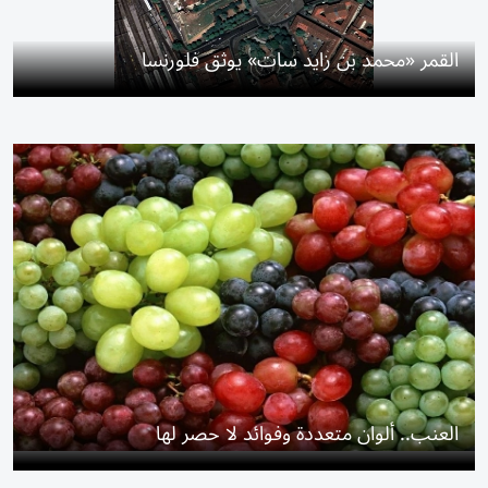
القمر «محمد بن زايد سات» يوثق فلورنسا
العنب.. ألوان متعددة وفوائد لا حصر لها