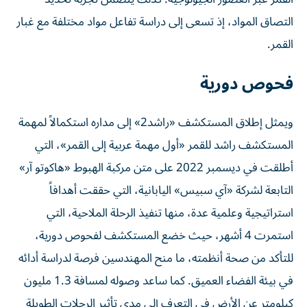
التصاق المواد، إذ تسعى إلى دراسة تفاعل مواد مختلفة مع غبار
القمر.
فحوص دورية
ويمثل إطلاق المستكشف «راشد2» إلى مداره استكمالاً لمهمة
المستكشف راشد للقمر «أول مهمة عربية إلى القمر»، التي
أطلقت في ديسمبر 2022 على متن مركبة الهبوط «هاكوتو آر»
التابعة لشركة «آي سبيس» اليابانية، التي حققت أهدافاً
استراتيجية وعلمية عدة، منها تنفيذ الرحلة الملاحية، التي
استمرت 4 أشهر، حيث خضع المستكشف لفحوص دورية،
للتأكد من صحة أنظمته، ما منح المهندسين فرصة لدراسة أدائه
في بيئة الفضاء العميق. كما ساعد وصوله لمسافة 1.3 مليون
كيلومتر عن الأرض في التعرف إلى مدى تأثير الرحلات الطويلة