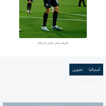
باتريك بيتش حارس أستراليا
أستراليا
ملبورن
اقرأ المزيد