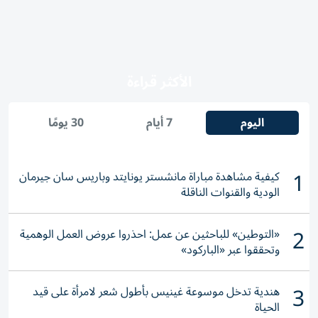
الأكثر قراءة
اليوم
7 أيام
30 يومًا
1
كيفية مشاهدة مباراة مانشستر يونايتد وباريس سان جيرمان
الودية والقنوات الناقلة
2
«التوطين» للباحثين عن عمل: احذروا عروض العمل الوهمية
وتحققوا عبر «الباركود»
3
هندية تدخل موسوعة غينيس بأطول شعر لامرأة على قيد
الحياة