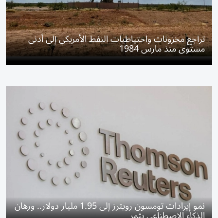
تراجع مخزونات واحتياطيات النفط الأمريكي إلى أدنى
مستوى منذ مارس 1984
نمو إيرادات تومسون رويترز إلى 1.95 مليار دولار.. ورهان
الذكاء الاصطناعي يثمر