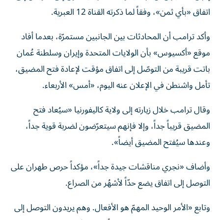
اتفاق «بأي ثمن»، وفقاً لما ذكرته القناة 12 العبرية.
وأكد ترامب أن المحادثات بين الجانبين مستمرّة، بعدما أفاد
موقع «أكسيوس» بأن الولايات المتحدة وإيران وسلطنة عُمان
باتت قريبة من التوصّل إلى اتفاق مؤقت لإعادة فتح المضيق،
تأمل واشنطن في الإعلان عنه اليوم، «أمس» الأربعاء.
وقال ترامب خلال زيارته إلى ولاية كاليفورنيا «سيُعاد فتح
المضيق قريباً جداً، وإلا فإنهم سيتعرّضون لضربة قوية جداً،
وعندها سيُفتح المضيق أيضاً».
وأضاف «نجري مناقشات جيدة جداً»، مؤكداً حرص طهران على
التوصل إلى اتفاق يضع حدّاً لأشهُر من الصراع.
وتابع «الأمر الوحيد المهمّ هو الأفعال. وهم يريدون التوصل إلى