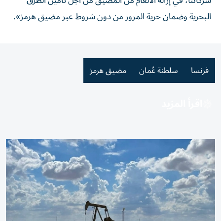
شركائنا، في إزالة الألغام من ‌المضيق من ‌أجل ⁠تأمين الطرق
‌البحرية وضمان حرية المرور من دون ⁠شروط عبر مضيق هرمز».
فرنسا
سلطنة عُمان
مضيق هرمز
اقرأ المزيد