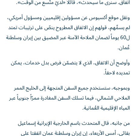
اتفاق. سنرى ما سيحدث»، قائلاً «لديّ متّسع من الوقت».
ونقل موقع أكسيوس عن مسؤولين إقليميين ومسؤول أمريكي،
لم يسمِّهم، قولهم إن الاتفاق المطروح ينصّ على ترتيبات تمتد
ل60 يوماً لضمان الملاحة الآمنة عبر المضيق بين إيران وسلطنة
عُمان.
وأوضح أن الاتفاق، الذي لا يتضمّن فرض بدل خدمات، يمكن
تمديده لاحقاً.
وبموجبه، ستستخدم جميع السفن المتجهة إلى الخليج الممر
الملاحي الشمالي، فيما تسلك السفن المغادرة ممرّاً جنوبياً عبر
المياه الإقليمية العُمانية.
من جانبه، قال المتحدث باسم الخارجية الإيرانية إسماعيل
بقائي، أمس الأربعاء، ‌إن إيران وسلطنة عمان اتفقتا على