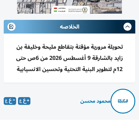
الخلاصه
تحويلة مرورية مؤقتة بتقاطع مليحة وخليفة بن
زايد بالشارقة 9 أغسطس 2026 من 6ص حتى
12م لتطوير البنية التحتية وتحسين الانسيابية
محمود محسن