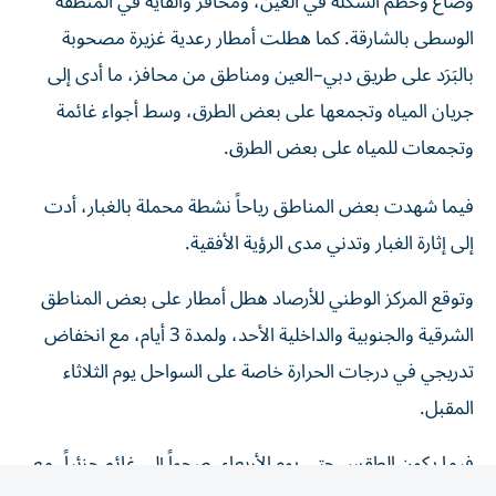
الوسطى بالشارقة. كما هطلت أمطار رعدية غزيرة مصحوبة
بالبَرَد على طريق دبي–العين ومناطق من محافز، ما أدى إلى
جريان المياه وتجمعها على بعض الطرق، وسط أجواء غائمة
وتجمعات للمياه على بعض الطرق.
فيما شهدت بعض المناطق رياحاً نشطة محملة بالغبار، أدت
إلى إثارة الغبار وتدني مدى الرؤية الأفقية.
وتوقع المركز الوطني للأرصاد هطل أمطار على بعض المناطق
الشرقية والجنوبية والداخلية الأحد، ولمدة 3 أيام، مع انخفاض
تدريجي في درجات الحرارة خاصة على السواحل يوم الثلاثاء
المقبل.
فيما يكون الطقس حتى يوم الأربعاء، صحواً إلى غائم جزئياً، مع
تكون السحب الركامية بعد الظهر على بعض المناطق الشرقية