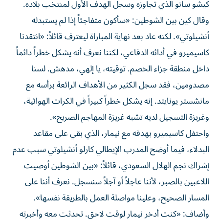
كيشو سانو الذي تجاوزه وسجل الهدف الأول لمنتخب بلاده.
وقال كين بين الشوطين: «سأكون متفاجئاً إذا لم يستبدله
أنشيلوتي». لكنه عاد بعد نهاية المباراة ليعترف قائلاً: «انتقدنا
كاسيميرو في أدائه الدفاعي، لكننا نعرف أنه يشكل خطراً دائماً
داخل منطقة جزاء الخصم. توقيته، يا إلهي، مدهش. لسنا
مصدومين، فقد سجل الكثير من الأهداف الرائعة برأسه مع
مانشستر يونايتد. إنه يشكل خطراً كبيراً في الكرات الهوائية،
وغريزة التسجيل لديه تشبه غريزة المهاجم الصريح».
واحتفل كاسيميرو بهدفه مع نيمار، الذي بقي على مقاعد
البدلاء، فيما أوضح المدرب الإيطالي كارلو أنشيلوتي سبب عدم
إشراك نجم الهلال السعودي، قائلاً: «بين الشوطين أوصيت
اللاعبين بالصبر، لأننا عاجلاً أو آجلاً سنسجل. نعرف أننا على
المسار الصحيح، وعلينا مواصلة العمل بالطريقة نفسها».
وأضاف: «كنت أدخر نيمار لوقت لاحق. تحدثت معه وأخبرته