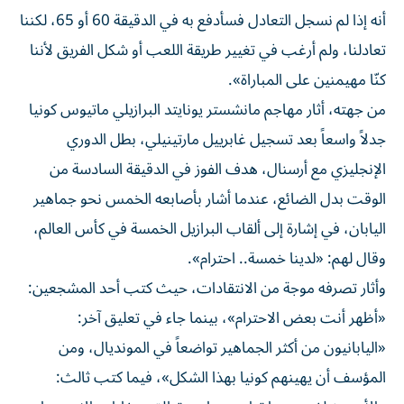
أنه إذا لم نسجل التعادل فسأدفع به في الدقيقة 60 أو 65، لكننا
تعادلنا، ولم أرغب في تغيير طريقة اللعب أو شكل الفريق لأننا
كنّا مهيمنين على المباراة».
من جهته، أثار مهاجم مانشستر يونايتد البرازيلي ماتيوس كونيا
جدلاً واسعاً بعد تسجيل غابرييل مارتينيلي، بطل الدوري
الإنجليزي مع أرسنال، هدف الفوز في الدقيقة السادسة من
الوقت بدل الضائع، عندما أشار بأصابعه الخمس نحو جماهير
اليابان، في إشارة إلى ألقاب البرازيل الخمسة في كأس العالم،
وقال لهم: «لدينا خمسة.. احترام».
وأثار تصرفه موجة من الانتقادات، حيث كتب أحد المشجعين:
«أظهر أنت بعض الاحترام»، بينما جاء في تعليق آخر:
«اليابانيون من أكثر الجماهير تواضعاً في المونديال، ومن
المؤسف أن يهينهم كونيا بهذا الشكل»، فيما كتب ثالث: