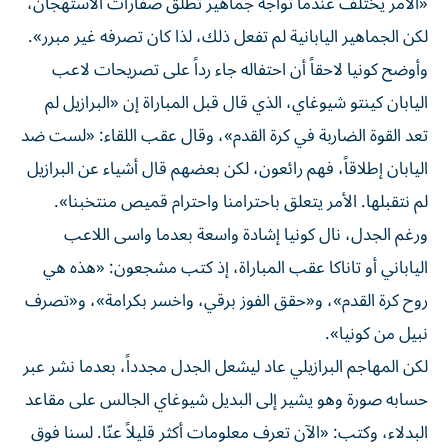
«الأمر يختلف عندما تواجه جماهير تطلق صفارات الاستهجان،
لكن الجماهير اليابانية لم تفعل ذلك، لذا كان تصرفه غير مبرر».
وأوضح كونيا لاحقاً أن احتفاله جاء رداً على تصريحات لاعب
اليابان كينتو شيوغاي، الذي قال قبل المباراة إن «البرازيل لم
تعد القوة الضاربة في كرة القدم»، وقال عقب اللقاء: «لست ضد
اليابان إطلاقاً، فهم رائعون، لكن بعضهم قال أشياء عن البرازيل
لم نتقبلها. الأمر يتعلق باحترامنا واحترام قميص منتخبنا».
ورغم الجدل، نال كونيا إشادة واسعة بعدما واسى اللاعب
الياباني أو تاناكا عقب المباراة، إذ كتب مشجعون: «هذه هي
روح كرة القدم»، و«حقق الفوز برقي، واخسر بكرامة»، و«تصرف
نبيل من كونيا».
لكن المهاجم البرازيلي عاد ليشعل الجدل مجدداً، بعدما نشر عبر
حسابه صورة وهو يشير إلى البديل شيوغاي الجالس على مقاعد
البدلاء، وكتب: «الآن تعرف معلومات أكثر قليلاً عنّا. لسنا فوق