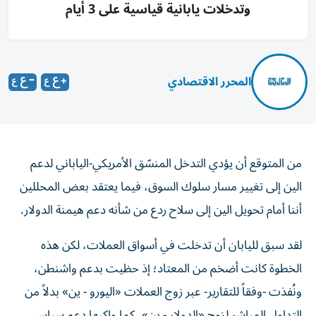
وتدخلات يابانية قياسية على 3 أيام
المحرر الاقتصادي
من المتوقع أن يؤدي التدخل المنسّق الأمريكي-الياباني لدعم
الين إلى تغيير مسار سلوك السوق، فيما يعتقد بعض المحللين
أننا أمام تحويل الين إلى سلاح ردع من شأنه دعم هيمنة الدولار.
لقد سبق لليابان أن تدخلت في أسواق العملات، لكن هذه
الخطوة كانت أضخم من المعتاد؛ إذ حظيت بدعم واشنطن،
ونُفذت -وفقاً للتقارير- عبر زوج العملات «اليورو - ين» بدلاً من
التداول المباشر لزوج «الدولار - ين»، كما واكبها دعم سياسي