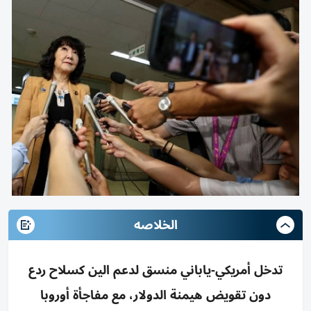
الخلاصه
تدخل أمريكي-ياباني منسق لدعم الين كسلاح ردع
دون تقويض هيمنة الدولار، مع مفاجأة أوروبا