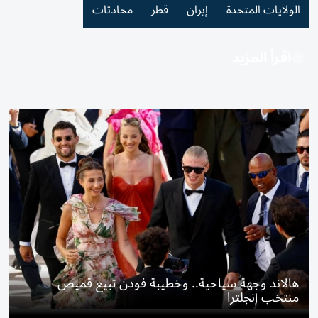
الولايات المتحدة
إيران
قطر
محادثات
اقرأ المزيد
هالاند وجهة سياحية.. وخطيبة فودن تبيع قميص
منتخب إنجلترا