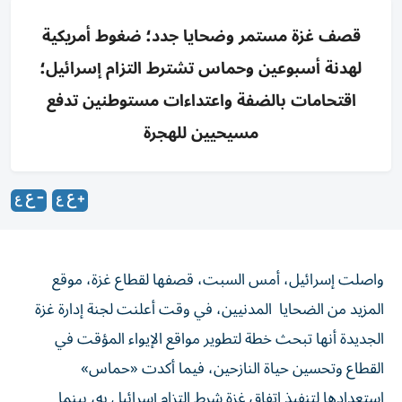
قصف غزة مستمر وضحايا جدد؛ ضغوط أمريكية
لهدنة أسبوعين وحماس تشترط التزام إسرائيل؛
اقتحامات بالضفة واعتداءات مستوطنين تدفع
مسيحيين للهجرة
واصلت إسرائيل، أمس السبت، قصفها لقطاع غزة، موقع
المزيد من الضحايا المدنيين، في وقت أعلنت لجنة إدارة غزة
الجديدة أنها تبحث خطة لتطوير مواقع الإيواء المؤقت في
القطاع وتحسين حياة النازحين، فيما أكدت «حماس»
استعدادها لتنفيذ اتفاق غزة شرط التزام إسرائيل به، بينما