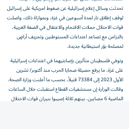
تحدثت وسائل إعلام إسرائيلية عن ضغوط امريكية على إسرائيل
لوقف إطلاق نار لمدة أسبوعين في غزة، وبموازاة ذلك، واصلت
قوات الاحتلال حملات الاقتحام والاعتقال في الضفة الغربية،
بالتزامن مع تصاعد اعتداءات المستوطنين وتجريف أراضٍ
لمصلحة بؤر استيطانية جديدة.
وتوفي فلسطينان متأثرين بإصابتيهما في اعتداءات إسرائيلية
على غزة، ما يرفع حصيلة ضحايا الحرب منذ أكتوبر/ تشرين
الأول 2023 إلى 73384 قتيلاً، بحسب ما أعلنت وزارة الصحة.
وقالت الوزارة إن مستشفيات القطاع استقبلت خلال الساعات
الماضية 6 مصابين، بينهم ثلاثة إصيبوا بنيران قوات الاحتلال
في خان يونس، جنوبي القطاع.
من جانبها، أعلنت اللجنة الوطنية لإدارة غزة أنها اختتمت ورشة
عمل استمرت يومين، بالشراكة مع مكتب المفوض السامي