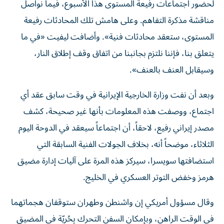
لحضور اجتماعات رفيعة المستوى هذا الأسبوع، فيما نواصل
مناقشة مذكرة التفاهم. وعلى هامش تلك ‌المحادثات رفيعة
المستوى، ستعقد محادثات فنية». وأضافت ليفيت «في ما
يتعلق بنا، ‌فإننا نلتزم بجانبنا من اتفاق وقف إطلاق النار،
وسيقابل العنف بالعنف».
وبعد أن نفت وزارة الخارجية الإيرانية في وقت سابق عقد أي
اجتماع، ووصفت هذه المعلومات بأنها غير صحيحة، كشف
مصدر إيراني رفيع، لاحقاً، أن اجتماعاً سيعقد في الدوحة اليوم
الثلاثاء، موضحاً أنه، بخلاف الجولات الفنية السابقة التي
استضافتها سويسرا، سيركز هذه المرة على آليات إدارة مضيق
هرمز وخفض التوتر العسكري في الخليج.
وقال مسؤول أمريكي إن واشنطن وطهران ستوقفان هجماتهما
في الوقت الراهن، وبإمكان السفن التحرك بِحُريّة في المضيق