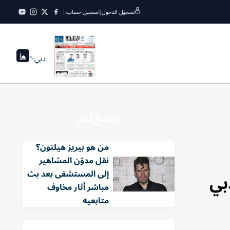
تسجيل الدخول
|
تسجيل حساب
دبي
--°
نرشح لكم
من هو بيريز هيلتون؟
نقل مدوّن المشاهير
إلى المستشفى بعد بث
بي
مباشر أثار مخاوف
متابعيه