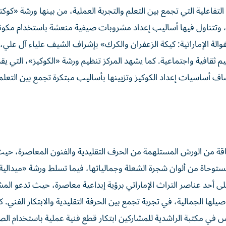
اعلية التي تجمع بين التعلم والتجربة العملية، من بينها ورشة «كوكت
 وتتناول فيها أساليب إعداد مشروبات صيفية منعشة باستخدام مكو
والة الإماراتية: كيكة الزعفران والكرك» بإشراف الشيف علياء آل علي
يم ثقافية واجتماعية. كما يشهد المركز تنظيم ورشة «الكوكيز»، التي يق
ف أساسيات إعداد الكوكيز وتزيينها بأساليب مبتكرة تجمع بين التعلم 
قة من الورش المستلهمة من الحرف التقليدية والفنون المعاصرة، حي
وحاة من ألوان شجرة الشعلة وجمالياتها، فيما تسلط ورشة «ميدالية 
لى أحد عناصر التراث الإماراتي برؤية إبداعية معاصرة، حيث تدعو الم
ها الجمالية، في تجربة تجمع بين الحرفة التقليدية والابتكار الفني. ك
 في مكتبة الراشدية للمشاركين ابتكار قطع فنية عملية باستخدام ال