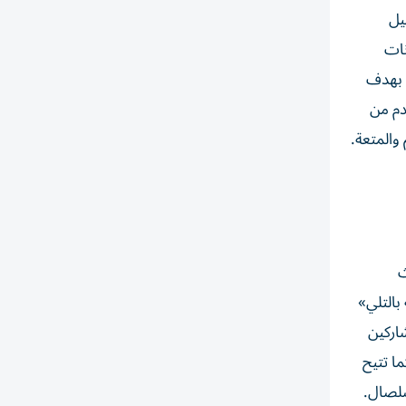
يل
نات
، بهدف
دم من
والمتعة.
ث
بالتلي»
شاركين
ما تتيح
صلصال.