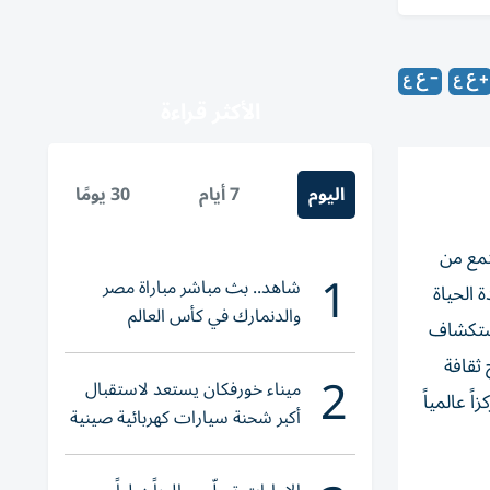
الأكثر قراءة
اليوم
7 أيام
30 يومًا
تمع من
1
شاهد.. بث مباشر مباراة مصر
 الحياة
والدنمارك في كأس العالم
ح لهم استكشاف
للناشئات
 ثقافة
2
ميناء خورفكان يستعد لاستقبال
ً عالمياً
أكبر شحنة سيارات كهربائية صينية