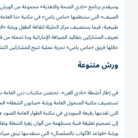
وسيقدم برنامج «نادي الصحة والتغذية» مجموعة من الورش التف
الصيف» التي ستنظمها «مامي يامي» في مكتبة حتا العامة،
طبيعية، فيما يستضيف مركز الجليلة لثقافة الطفل ورشة «الف
تعريف المشاركين بتقاليد الضيافة الإماراتية وما تحمله من ق
خلالها فريق «مامي يامي» تجربة عملية تتيح للمشاركين اكتشا
ورش متنوعة
في إطار أنشطة «نادي الفن»، تحتضن مكتبات دبي العامة با
تستضيف مكتبة المنخول العامة ورشة «صابون الشعلة» المست
التي تقدمها رفيعة السويدي في مكتبة الطوار العامة الضوء ع
إلى تصميم تعليقة فنية مستلهمة من ألوان زهرة الشعلة وتفاصيل
ورشة «قواعد الأكواب بالصلصال» التي ستقدمها تينق ميراس