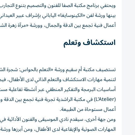
ويحتفي برنامج مكتبة الصفا للفنون والتصميم بتنوع التجارب 
بينها ورشة لفن «الكينوسايغا» الياباني بإشراف عبير العيدا
أعمال فنية تجمع بين الدقة والجمال، وورشة «مرآة زهرة الش
استكشاف وتعلم
تستضيف مكتبة أم سقيم ورشة «التعلم بالحواس: شجرة الش
لتنمية مهارات الاستكشاف والتعلم الذاتي لدى الأطفال، فيم
أساسيات البرمجة والتفكير المنطقي عبر أنشطة تفاعلية مستو
(L’Atelier) في مكتبة الراشدية تجربة فنية تجمع بين ا
أعمال مستوحاة من الطبيعة.
ومن جهة أخرى، سيقدم نادي الموسيقى والفنون الأدائية في مر
المهارات الصوتية والإيقاعية لدى الأطفال، ومن أبرزها ورشة