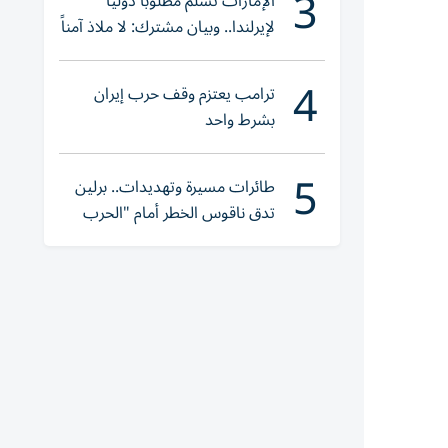
3
الإمارات تسلّم مطلوباً دولياً
لإيرلندا.. وبيان مشترك: لا ملاذ آمناً
للجريمة المنظمة
4
ترامب يعتزم وقف حرب إيران
بشرط واحد
5
طائرات مسيرة وتهديدات.. برلين
تدق ناقوس الخطر أمام "الحرب
الهجينة"