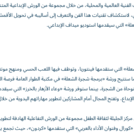
الفنية العالمية والمحلية، من خلال مجموعة من الورش الإبداعية المت
ني، لاستكشاف تقنيات هذا الفن والتعرف إلى أساليبه في تحويل الأقمش
علة» التي سيقدمها استوديو ميداف الإبداعي.
علة» التي ستقدمها فينتوريا، وتوظف فيها اللعب الحسي ومنهج مون
ا ستتيح ورشة «برمجة شجرة الشعلة» في مكتبة الطوار العامة فرصة ال
حاة من الشجرة، بينما ستوفر ورشة «وعاء الأزهار بالخرز» التي سيقدم
لدقة والإبداع، وتفتح المجال أمام المشاركين لتطوير مهاراتهم اليدوية من خ
كز الجليلة لثقافة الطفل مجموعة من الورش التفاعلية الهادفة لتطوير
 «كورال وفنوان الأداء بالعربي» التي ستقدمها «كردون»، حيث تجمع بين