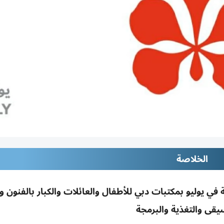
الخلاصة
لثقافة تقدم 23 ورشة تفاعلية في يوليو بمكتبات دبي للأطفال والعائلات والكبار بالفنو
يقى والتغذية والبرمجة