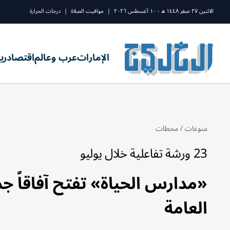
الاثنين ٢٧ صفر ١٤٤٨ ه - ١٠ أغسطس ٢٠٢٦
|
مواقيت الصلاة
|
درجات الحرارة
الإمارات
عرب وعالم
اقتصاد
ري
منوعات
/
محطات
23 ورشة تفاعلية خلال يوليو
«مدارس الحياة» تفتح آفاقاً جد
العامة