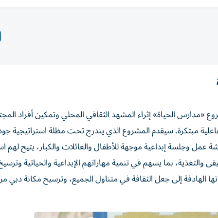
وع «مدارس الحياة» إثراء المشهد الثقافي المحلي وتمكين أفراد المج
اعلية مبتكرة. سيقدم المشروع الذي يندرج تحت مظلة استراتيجية جودة
ي خلال شهر يوليو المقبل، برنامجاً متنوعاً يضم 23 ورشة عمل وجلسة إبداعية موجهة للأطفال والعائلات والكبار، يتي
 والتغذية، بما يسهم في تنمية مهاراتهم الإبداعية والحياتية وترسيخ
ا الهادفة إلى جعل الثقافة في متناول الجميع، وترسيخ مكانة دبي مركزا