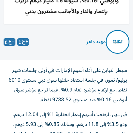
وأبوظبي -0.16%؛ سيولة 1.6 مليار درهم تركزت
بإعمار والدار والأجانب مشترون بدبي
مهند داغر
سيطر التباين على أداء أسهم الإمارات في أولى جلسات شهر
يوليو/ تموز، في جلسة استعاد خلالها سوق دبي مستوى 6010
نقاط، مع ارتفاع مؤشره العام 0.9%، فيما تراجع مؤشر سوق
أبوظبي 0.16% عند مستوى 9788.52 نقطة.
في دبي، ارتفعت أسهم إعمار العقارية 1% إلى 12.04 درهم،
ودو 3.5% إلى 11.8 درهم، وسالك 0.85% إلى 5.93 درهم،