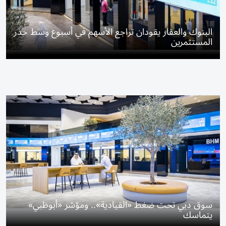
البنوك والعقار يقودان تراجع الأسهم في أسبوع وسط حذر
المستثمرين
سوق دبي تحت ضغط «القيادية».. ومؤشر «أبوظبي»
يتماسك