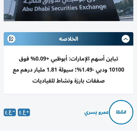
الخلاصه
تباين أسهم الإمارات: أبوظبي +0.09% فوق
10100 ودبي -1.49%؛ سيولة 1.81 مليار درهم مع
صفقات بارزة ونشاط للقياديات
عمرو يسري