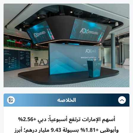
الخلاصه
أسهم الإمارات ترتفع أسبوعياً: دبي +2.56%
وأبوظبي +1.81% بسيولة 9.43 مليار درهم؛ أبرز