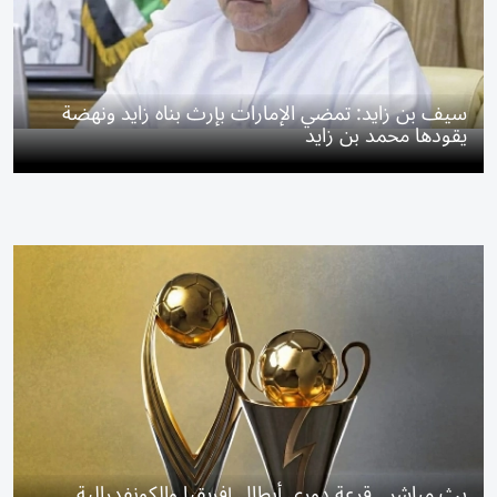
سيف بن زايد: تمضي الإمارات بإرث بناه زايد ونهضة
يقودها محمد بن زايد
بث مباشر.. قرعة دوري أبطال إفريقيا والكونفدرالية