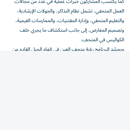
العمل المتحفي، تشمل نظام التذاكر، والجولات الإرشادية،
والتعليم المتحفي، وإدارة المقتنيات، والممارسات القيمية،
وتصميم المعارض، إلى جانب استكشاف ما يجري خلف
الكواليس في المتحف.
ويجسّد البرنامج رؤية متحف العين في إلهام الجيل القادم من
المتخصصين في قطاع المتاحف، من خلال تجربة تعليمية تجمع
بين التعلّم والإبداع والاستكشاف، وتسهم في تعزيز تقدير
اليافعين للتراث الثقافي الغني لدولة الإمارات وترسيخ ارتباطهم
به.
وقالت د.خولة المري، رئيس قسم التعليم والمشاركة المجتمعية
في متحف العين: «نؤمن في متحف العين بأن المتاحف هي
مساحات للاكتشاف والإبداع والتعلّم المستمر. ومن خلال برنامج
المتحفي الصغير، أردنا أن نتيح لليافعين فرصة التعرّف عن قرب
إلى الأدوار المتنوعة التي تسهم في تشغيل المتحف، وأن