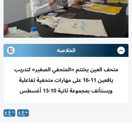
الخلاصه
متحف العين يختتم «المتحفي الصغير» لتدريب
يافعين 11-16 على مهارات متحفية تفاعلية
ويستأنف بمجموعة ثانية 10-13 أغسطس