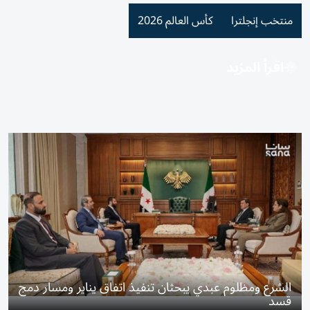
منتخب إنجلترا
كأس العالم 2026
اقرأ المزيد
الشرع ومظلوم عبدي يبحثان تنفيذ اتفاق يناير ومسار دمج
قسد