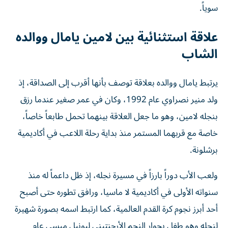
سوياً.
علاقة استثنائية بين لامين يامال ووالده
الشاب
يرتبط يامال ووالده بعلاقة توصف بأنها أقرب إلى الصداقة، إذ
ولد منير نصراوي عام 1992، وكان في عمر صغير عندما رزق
بنجله لامين، وهو ما جعل العلاقة بينهما تحمل طابعاً خاصاً،
خاصة مع قربهما المستمر منذ بداية رحلة اللاعب في أكاديمية
برشلونة.
ولعب الأب دوراً بارزاً في مسيرة نجله، إذ ظل داعماً له منذ
سنواته الأولى في أكاديمية لا ماسيا، ورافق تطوره حتى أصبح
أحد أبرز نجوم كرة القدم العالمية، كما ارتبط اسمه بصورة شهيرة
لنجله وهو طفل بجوار النجم الأرجنتيني ليونيل ميسي عام