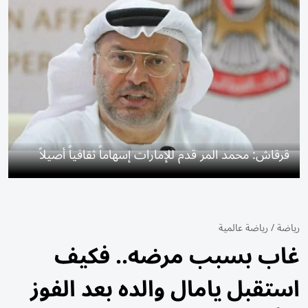
قرقاش: محمد المر قدم للإمارات إسهاماً ثقافياً أصيلاً
رياضة
/
رياضة عالمية
غاب بسبب مرضه.. فكيف
استقبل يامال والده بعد الفوز