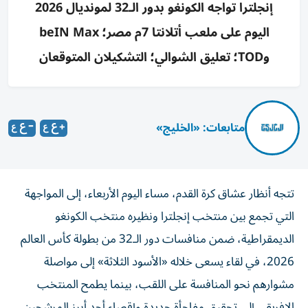
إنجلترا تواجه الكونغو بدور الـ32 لمونديال 2026
اليوم على ملعب أتلانتا 7م مصر؛ beIN Max
وTOD؛ تعليق الشوالي؛ التشكيلان المتوقعان
متابعات: «الخليج»
تتجه أنظار عشاق كرة القدم، مساء اليوم الأربعاء، إلى المواجهة
التي تجمع بين منتخب إنجلترا ونظيره منتخب الكونغو
الديمقراطية، ضمن منافسات دور الـ32 من بطولة كأس العالم
2026، في لقاء يسعى خلاله «الأسود الثلاثة» إلى مواصلة
مشوارهم نحو المنافسة على اللقب، بينما يطمح المنتخب
الإفريقي إلى تحقيق مفاجأة جديدة وإقصاء أحد أبرز المرشحين