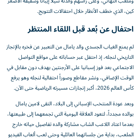
وملعب النهائي، وعلى رأسهم والدته شيلا إيبانا وشقيقه الأصغر
كين، الذي خطف الأنظار خلال احتفالات التتويج.
احتفال عن بُعد قبل اللقاء المنتظر
لم يمنع الغياب الجسدي والد يامال من التعبير عن فخره بالإنجاز
التاريخي لنجله، إذ احتفل عبر حساباته على مواقع التواصل
الاجتماعي بعد فوز إسبانيا على الأرجنتين بهدف دون مقابل في
الوقت الإضافي، ونشر مقاطع وصوراً احتفالية لنجله وهو يرفع
كأس العالم 2026، أكبر إنجازات مسيرته الرياضية حتى الآن.
وبعد عودة المنتخب الإسباني إلى البلاد، التقى لامين يامال
بوالده مجدداً، لتعود العلاقة اليومية التي تجمعهما إلى طبيعتها،
بعدما اعتاد اللاعب الشاب مشاركة والده تفاصيل حياته خارج
الملعب، بداية من جلساتهما العائلية وحتى لعب ألعاب الفيديو