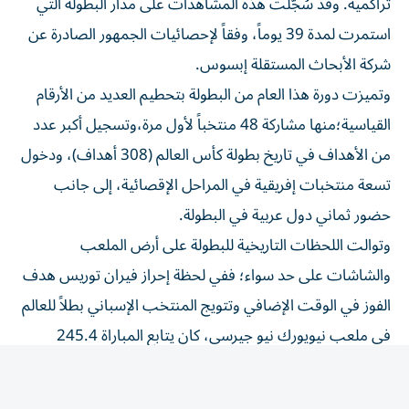
استمرت لمدة 39 يوماً، وفقاً لإحصائيات الجمهور الصادرة عن
شركة الأبحاث المستقلة إبسوس.
وتميزت دورة هذا العام من البطولة بتحطيم العديد من الأرقام
القياسية؛منها مشاركة 48 منتخباً لأول مرة،وتسجيل أكبر عدد
من الأهداف في تاريخ بطولة كأس العالم (308 أهداف)، ودخول
تسعة منتخبات إفريقية في المراحل الإقصائية، إلى جانب
حضور ثماني دول عربية في البطولة.
وتوالت اللحظات التاريخية للبطولة على أرض الملعب
والشاشات على حد سواء؛ ففي لحظة إحراز فيران توريس هدف
الفوز في الوقت الإضافي وتتويج المنتخب الإسباني بطلاً للعالم
في ملعب نيويورك نيو جيرسي، كان يتابع المباراة 245.4
مليون مشاهد في جميع أنحاء منطقة الشرق الأوسط وشمال
إفريقيا، وهو ما يعادل %68.6 من إجمالي عدد السكان البالغين
فيها.