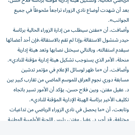
بعد أن شهدت أوضاع نادي الزوراء تراجعاً ملحوظاً في جميع
الجوانب».
وأضافت، أن «مفتن سيطلب من إدارة الزوراء الحالية برئاسة
حيدر شنشول الاستقالة،وإذا لم تقم بالاستقالة،فإن أحد أعضائها
سيقدم استقالته، وبالتالي سيختل نصابها وتعد هيئة إدارية
منحلة، الأمر الذي يستوجب تشكيل هيئة إدارية مؤقتة للنادي».
وأضافت، أن «ما ظهر لوسائل الإعلام في مؤتمر تدشين
مسابقة دوري نجوم العراق للموسم الماضي من تقارب كبير بين
د. عقيل مفتن، وبين فلاح حسن، يؤكد أن الأمور تسير باتجاه
تكليف الأخير برئاسة الهيئة الإدارية المؤقتة للنادي».
وتابعت، أن «ما يحصل في نادي الزوراء الرياضي من تداعيات
مختلفة، قد أجبر د. عقيل مفتن، رئيس اللجنة الأولمبية الوطنية
العراقية على تدارك أوضاع النادي من خلال إعادة فلاح حسن
إلى رئاسة النادي مجدداً».