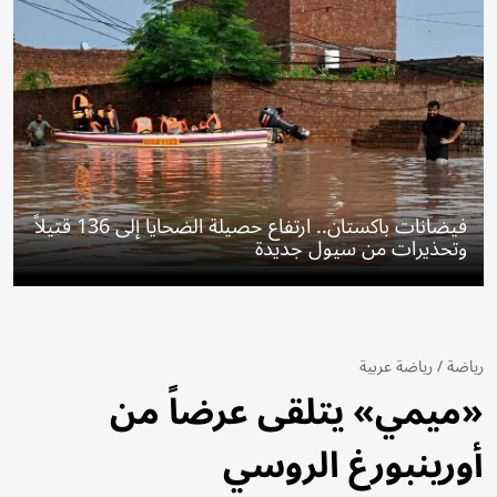
فيضانات باكستان.. ارتفاع حصيلة الضحايا إلى 136 قتيلاً
وتحذيرات من سيول جديدة
رياضة
/
رياضة عربية
«ميمي» يتلقى عرضاً من
أورينبورغ الروسي