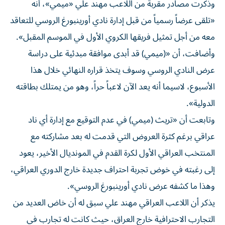
وذكرت مصادر مقربة من اللاعب مهند علي «ميمي»، أنه
«تلقى عرضاً رسمياً من قبل إدارة نادي أورينبورغ الروسي للتعاقد
معه من أجل تمثيل فريقها الكروي الأول في الموسم المقبل».
وأضافت، أن «(ميمي) قد أبدى موافقة مبدئية على دراسة
عرض النادي الروسي وسوف يتخذ قراره النهائي خلال هذا
الأسبوع، لاسيما أنه يعد الآن لاعباً حراً، وهو من يمتلك بطاقته
الدولية».
وتابعت أن «تريث (ميمي) في عدم التوقيع مع إدارة أي ناد
عراقي برغم كثرة العروض التي قدمت له بعد مشاركته مع
المنتخب العراقي الأول لكرة القدم في المونديال الأخير، يعود
إلى رغبته في خوض تجربة احتراف جديدة خارج الدوري العراقي،
وهذا ما كشفه عرض نادي أورينبورغ الروسي».
يذكر أن اللاعب العراقي مهند علي سبق له أن خاض العديد من
التجارب الاحترافية خارج العراق، حيث كانت له تجارب في