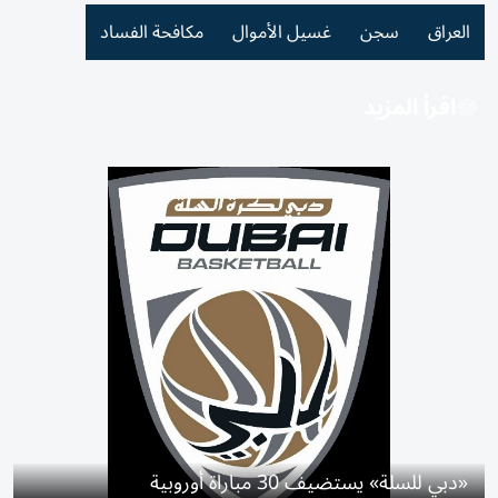
العراق
سجن
غسيل الأموال
مكافحة الفساد
اقرأ المزيد
«دبي للسلة» يستضيف 30 مباراة أوروبية