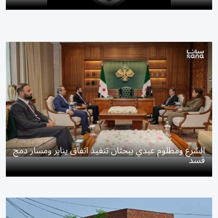
الشرع ومظلوم عبدي يبحثان تنفيذ اتفاق يناير ومسار دمج
قسد