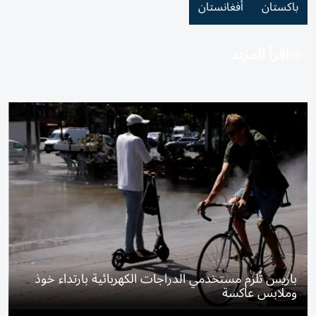
باكستان
أفغانستان
اقرأ المزيد
باريس تُلزم مستخدمي الدراجات الكهربائية بارتداء خوذ
وملابس عاكسة