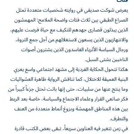
فئات
يعرض شوكت صديقي في روايته شخصيات متعددة تمثل
الصراع الطبقي بين ثلاث فئات واضحة الملامح: المهمشون
الذين يبذلون قصارى جهدهم للتكيف مع حياة فرضت عليهم،
والانتهازيون الذين يسعون لاستغلالهم من أجل جمع الثروة،
ورجال السياسة الأثرياء الفاسدون الذين يشترون أصوات
الناخبين بشتى السبل.
هكذا تتحول الحكاية الفردية إلى مشهد اجتماعي واسع يعري
البنية العميقة للاختلال، كما تناقش الرواية ظاهرة العشوائيات
وما ينتج عنها من سلبيات، حتى إنها باتت تحتل جزءاً كبيراً من
فكر صانعي القرار وعلماء الاجتماع والسياسة، خاصة بعد الربط
بين هذه المناطق المهمشة وبزوغ أنماط متعددة من العنف
والتطرف.
في زمن تتغير فيه العناوين سريعاً، تبقى بعض الكتب قادرة