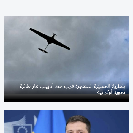
بلغاريا: المسيّرة المنفجرة قرب خط أنابيب غاز طائرة
تمويه أوكرانية