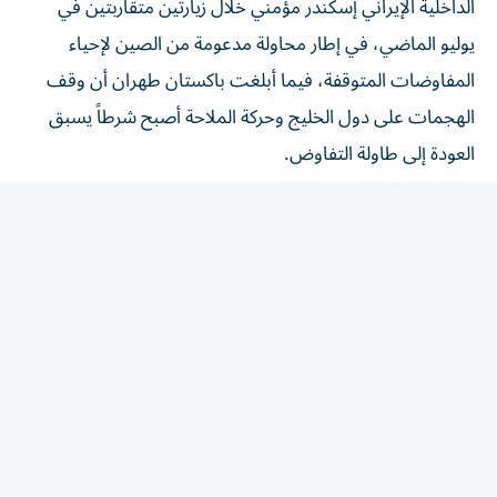
يوليو الماضي، في إطار محاولة مدعومة من الصين لإحياء
المفاوضات المتوقفة، فيما أبلغت باكستان طهران أن وقف
الهجمات على دول الخليج وحركة الملاحة أصبح شرطاً يسبق
العودة إلى طاولة التفاوض.
وتحافظ إسلام آباد على قناتين متوازيتين، يقود شريف إحداهما
مع الحكومات والوسطاء، ويتولى منير الأخرى مع المسؤولين
العسكريين والأمنيين في واشنطن وطهران، إذ بقي قائد الجيش
الباكستاني على اتصال مع نائب الرئيس الأمريكي جي دي
فانس والمبعوث ستيف ويتكوف، إلى جانب مباحثات مطولة
مع وزير الخارجية الإيراني عباس عراقجي.
وقال مصدر دبلوماسي باكستاني، إن الصيغة الجاري إعدادها
تطلب من طهران تسليم رد مكتوب يحمل موافقة الخارجية