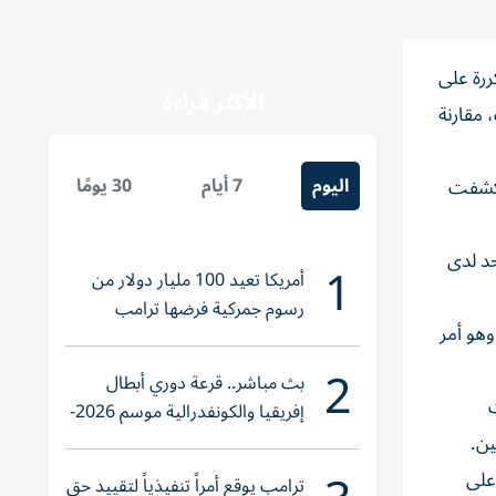
ررة على
الأكثر قراءة
 مقارنة
اليوم
7 أيام
30 يومًا
ت. وكشفت
حد لدى
1
أمريكا تعيد 100 مليار دولار من
رسوم جمركية فرضها ترامب
وهو أمر
2
بث مباشر.. قرعة دوري أبطال
إفريقيا والكونفدرالية موسم 2026-
2027
على
ترامب يوقع أمراً تنفيذياً لتقييد حق