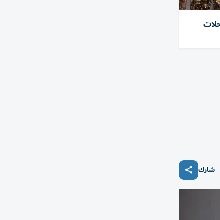
حلات
شارك