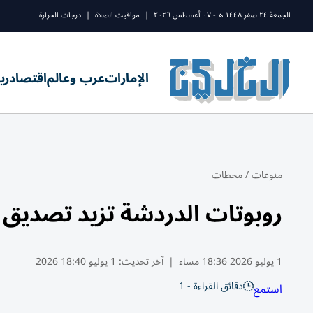
الجمعة ٢٤ صفر ١٤٤٨ ه - ٠٧ أغسطس ٢٠٢٦
|
مواقيت الصلاة
|
درجات الحرارة
الإمارات
عرب وعالم
اقتصاد
ري
منوعات
/
محطات
روبوتات الدردشة تزيد تصديق 
1 يوليو 2026 18:36 مساء
|
آخر تحديث:
1 يوليو 18:40 2026
دقائق القراءة - 1
استمع