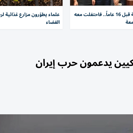
أنقذها طفلة قبل 16 عاماً.. فاحتفلت معه
علماء يطوّرون مزارع غذائية لر
معة
الفضاء