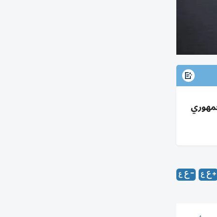
لبنزين؛ انقسام جمهوري