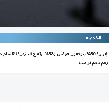
الخلاصه
استطلاع رويترز/إبسوس: 35% فقط يدعمون حرب إيران؛ 50% يتوقعون فوضى و58% ارتفاع ا
رغم دعم ترامب