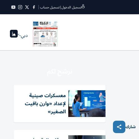
تسجيل الدخول
|
تسجيل حساب
دبي
--°
نرشح لكم
معسكرات صينية
لإعداد «وارن بافيت
الصغير»
شارك