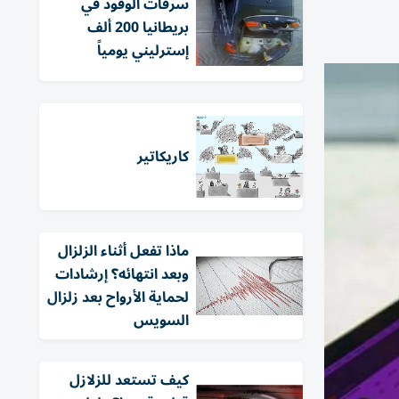
سرقات الوقود في
بريطانيا 200 ألف
إسترليني يومياً
كاريكاتير
ماذا تفعل أثناء الزلزال
وبعد انتهائه؟ إرشادات
لحماية الأرواح بعد زلزال
السويس
كيف تستعد للزلازل