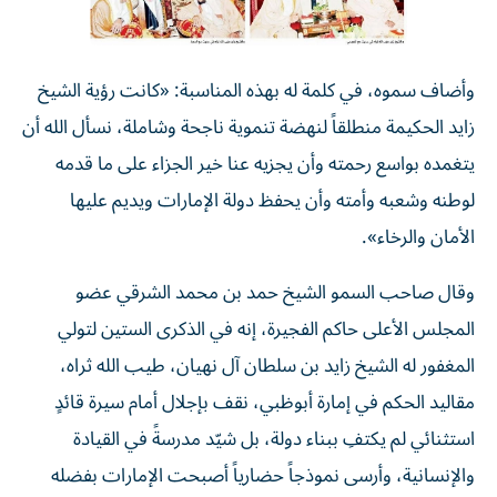
وأضاف سموه، في كلمة له بهذه المناسبة: «كانت رؤية الشيخ
زايد الحكيمة منطلقاً لنهضة تنموية ناجحة وشاملة، نسأل الله أن
يتغمده بواسع رحمته وأن يجزيه عنا خير الجزاء على ما قدمه
لوطنه وشعبه وأمته وأن يحفظ دولة الإمارات ويديم عليها
الأمان والرخاء».
وقال صاحب السمو الشيخ حمد بن محمد الشرقي عضو
المجلس الأعلى حاكم الفجيرة، إنه في الذكرى الستين لتولي
المغفور له الشيخ زايد بن سلطان آل نهيان، طيب الله ثراه،
مقاليد الحكم في إمارة أبوظبي، نقف بإجلال أمام سيرة قائدٍ
استثنائي لم يكتفِ ببناء دولة، بل شيّد مدرسةً في القيادة
والإنسانية، وأرسى نموذجاً حضارياً أصبحت الإمارات بفضله