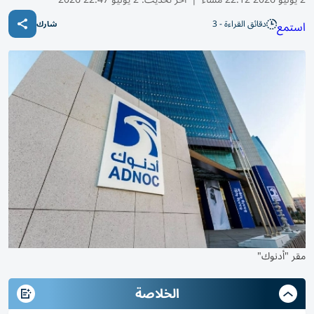
دقائق القراءة - 3
استمع
شارك
مقر "أدنوك"
الخلاصة