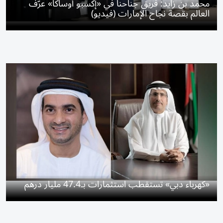
محمد بن زايد: فريق جناحنا في «إكسبو أوساكا» عرّف
العالم بقصة نجاح الإمارات (فيديو)
«كهرباء دبي» تستقطب استثمارات بـ47.4 مليار درهم