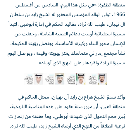
منطقة الظفرة: «في مثل هذا اليوم، السادس من أغسطس
1966، تولى الوالد المؤسس المغفور له الشيخ زايد بن سلطان
آل نهيان، طيب الله ثراه، مقاليد الحكم في إمارة أبوظبي، لتبدأ
مسيرة استثنائية أرست دعائم التنمية الشاملة، وجعلت من
الإنسان محور البناء وركيزته الأساسية. وبفضل رؤيته الحكيمة،
نشأ مجتمع إماراتي متماسك يعتز بهويته وقيمه، ويواصل اليوم
مسيرة الريادة والازدهار على النهج الذي أرساه».
وأكد سموّ الشيخ هزاع بن زايد آل نهيان، ممثل الحاكم في
منطقة العين، أن مرور ستة عقود على هذه المناسبة التاريخية،
يُبرز حجم التحول الذي شهدته أبوظبي، وما حققته من إنجازات
نوعية انطلاقاً من النهج الذي أرساه الشيخ زايد، طيب الله ثراه.