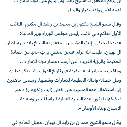
أن يرحم المغفور له الشيخ زايد، وأن يديم على دولة الإمارات
نعمة الأمن والاستقرار والرخاء.
وقال سمو الشيخ مكتوم بن محمد بن راشد آل مكتوم، النائب
الأول لحاكم دبي نائب رئيس مجلس الوزراء وزير المالية:
«عندما نحتفي بإرث المؤسس المغفور له الشيخ زايد بن سلطان
آل نهيان، طيب الله ثراه، فنحن نحتفي بإرثٍ خالدٍ من القيادة
الحكيمة والرؤية الفريدة التي أرست مسار دولة الإمارات،
وخلقت مسيرة ريادية متفردة في تاريخ الدول، ونستذكر عطاءه
ونبل خصاله وآماله العظيمة للإمارات وشعبها. ونسعى جاهدين
إلى استكمال هذه المسيرة على خطى زايد، وتكريم رؤاه عبر
تحقيقها، لتكون هذه السيرة العطرة نبراساً للخير وسعادة
الإنسان وبناء الأوطان».
وقال سمو الشيخ حمدان بن زايد آل نهيان، ممثل الحاكم في