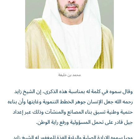
محمد بن خليفة
وقال سموه في كلمة له بمناسبة هذه الذكرى، إن الشيخ زايد
رحمه الله جعل الإنسان جوهر الخطط التنموية وغايتها وأن بناءه
حتمية وطنية تسبق بناء المصانع والمنشآت وذلك عبر إعداد
جيل قادر على تحمل المسؤولية ورفع راية الوطن.
وحيا سموه الإرادة الصلبة والرؤية الفذة للمغفور له الشيخ زايد