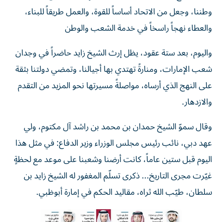
وطننا، وجعل من الاتحاد أساساً للقوة، والعمل طريقاً للبناء،
والعطاء نهجاً راسخاً في خدمة الشعب والوطن
واليوم، بعد ستة عقود، يظل إرث الشيخ زايد حاضراً في وجدان
شعب الإمارات، ومنارةً تهتدي بها أجيالنا، وتمضي دولتنا بثقة
على النهج الذي أرساه، مواصلةً مسيرتها نحو المزيد من التقدم
والازدهار.
وقال سموّ الشيخ حمدان بن محمد بن راشد آل مكتوم، ولي
عهد دبي، نائب رئيس مجلس الوزراء وزير الدفاع: في مثل هذا
اليوم قبل ستين عاماً، كانت أرضنا وشعبنا على موعد مع لحظةٍ
غيّرت مجرى التاريخ... ذكرى تسلّم المغفور له الشيخ زايد بن
سلطان، طيّب الله ثراه، مقاليد الحكم في إمارة أبوظبي.