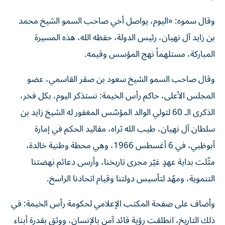
وقال سموه: «اليوم، يواصل أخي صاحب السمو الشيخ محمد
بن زايد آل نهيان، رئيس الدولة، حفظه الله، هذه المسيرة
المباركة، مستلهماً نهج المؤسس وقيمه.
وقال صاحب السمو الشيخ سعود بن صقر القاسمي، عضو
المجلس الأعلى، حاكم رأس الخيمة: نستذكر اليوم، بكل فخر،
الذكرى الـ 60 لتولي الوالد المؤسّس المغفور له الشيخ زايد بن
سلطان آل نهيان، طيب الله ثراه، مقاليد الحكم في إمارة
أبوظبي، في 6 أغسطس 1966، وهي محطة وطنية خالدة،
مثّلت بداية عهدٍ غيّر مجرى تاريخنا، وأرسى دعائم نهضتنا
التنموية، ومهّد لتأسيس دولتنا وقيام اتحادنا الراسخ.
وأضاف على صفحة المكتب الإعلامي لحكومة رأس الخيمة: في
ذلك التاريخ، انطلقت رؤية قائد آمن بالإنسان، ووثق بقدرة أبناء