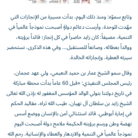
وتابع سموّه: ومنذ ذلك اليوم، بدأت مسيرة من الإنجازات التي
مهّدت للوحدة، وأرست دعائم دولةٍ أصبحت نموذجاً عالمياً في
التنمية، مضيفاً: كان زايد حاضراً في كل إنجاز؛ قائداً برؤيته،
ووالداً بعطائه، وصانعاً للمستقبل... وفي هذه الذكرى، نستحضر
سيرته العطرة، وإنجازاته الخالدة.
وقال سمو الشيخ عمار بن حميد النعيمي، ولي عهد عجمان،
رئيس المجلس التنفيذي: «قبل 60 عاماً بدأت محطة مباركة
في تاريخ دولتنا بتولي الوالد المؤسس المغفور له بإذن الله تعالى
الشيخ زايد بن سلطان آل نهيان، طيب الله ثراه، مقاليد الحكم
في إمارة أبوظبي. قائد استثنائي آمن بالإنسان ووضع أسس
نهضة وطن ورسم برؤيته الحكيمة ملامح دولة أصبحت اليوم
نموذجاً عالمياً في التنمية والازدهار والعطاء والإنسانية. رحم الله