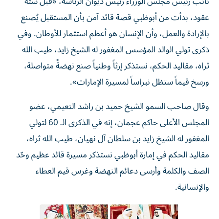
نائب رئيس مجلس الوزراء رئيس ديوان الرئاسة، «قبل ستة
عقود، بدأت من أبوظبي قصة قائد آمن بأن المستقبل يُصنع
بالإرادة والعمل، وأن الإنسان هو أعظم استثمار للأوطان. وفي
ذكرى تولي الوالد المؤسس المغفور له الشيخ زايد، طيب الله
ثراه، مقاليد الحكم، نستذكر إرثاً وطنياً صنع نهضةً متواصلة،
ورسخ قيماً ستظل نبراساً لمسيرة الإمارات».
وقال صاحب السمو الشيخ حميد بن راشد النعيمي، عضو
المجلس الأعلى حاكم عجمان، إنه في الذكرى الـ 60 لتولي
المغفور له الشيخ زايد بن سلطان آل نهيان، طيب الله ثراه،
مقاليد الحكم في إمارة أبوظبي نستذكر مسيرة قائد عظيم وحّد
الصف والكلمة وأرسى دعائم النهضة وغرس قيم العطاء
والإنسانية.