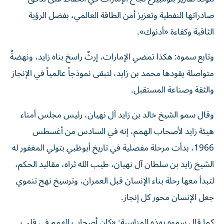
صادراتها النفطية وتعزيز أمن الطاقة العالمي، بفضل الرؤية
الثاقبة وكفاءة «أدنوك».
وتابع سموه: هكذا تمضي الإمارات، إرثٌ راسخ بناه زايد، ونهضةٌ
متواصلة يقودها محمد بن زايد، لتبقى نموذجاً عالمياً في الإنجاز
والثقة وصناعة المستقبل.
وقال سمو الشيخ خالد بن زايد آل نهيان، رئيس مجلس أمناء
هيئة زايد لأصحاب الهمم، إنه في السادس من أغسطس
1966، بدأت مرحلة مفصلية في تاريخ أبوظبي بتولي المغفور له
الشيخ زايد بن سلطان آل نهيان، طيب الله ثراه، مقاليد الحكم،
لتبدأ معها رحلة بناء الإنسان قبل العمران، وترسيخ نهج تنموي
جعل الإنسان محور كل إنجاز.
كما قال سموه بهذه المناسبة: «كان أصحاب الهمم في قلب