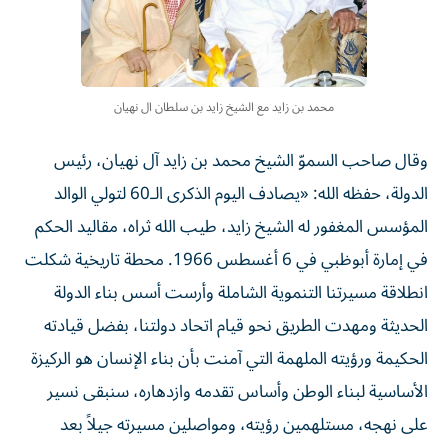
محمد بن زايد مع الشيخ زايد بن سلطان ال نهيان
وقال صاحب السموّ الشيخ محمد بن زايد آل نهيان، رئيس
الدولة، حفظه الله: «يصادف اليوم الذكرى الـ60 لتولي الوالد
المؤسس المغفور له الشيخ زايد، طيب الله ثراه، مقاليد الحكم
في إمارة أبوظبي في 6 أغسطس 1966. محطة تاريخية شكلت
انطلاقة مسيرتنا التنموية الشاملة وأرست أسس بناء الدولة
الحديثة ومهدت الطريق نحو قيام اتحاد دولتنا، بفضل قيادته
الحكيمة ورؤيته الملهمة التي آمنت بأن بناء الإنسان هو الركيزة
الأساسية لبناء الوطن وأساس تقدمه وازدهاره، سنبقى نسير
على نهجه، مستلهمين رؤيته، ومواصلين مسيرته جيلاً بعد