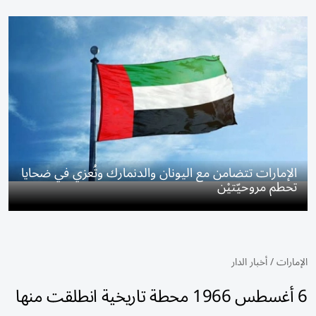
الإمارات تتضامن مع اليونان والدنمارك وتُعزي في ضحايا
تحطم مروحيّتيْن
الإمارات
/
أخبار الدار
6 أغسطس 1966 محطة تاريخية انطلقت منها