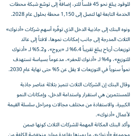
للوقود يبلغ نحو 45 فلساً للتر، إضافةً إلى توسّع شبكة محطات
الخدمة التابعة لها لتصل إلى 1,150 محطة بحلول عام 2028.
ونوه البنك إلى جاذبية الدخل الذي توفّره أسهم شركات «أدنوك»
الثلاث المدرجة إلى جانب إمكانات نموها، لافتاً إلى عائد
توزيعات أرباح يبلغ تقريباً 6.4% لـ «بروج»، و5.2% لـ «أدنوك
للتوزيع»، و4% لـ «أدنوك للحفر»، مدعوماً بسياسة تستهدف
نمواً سنوياً في التوزيعات لا يقل عن 5% حتى نهاية عام 2030.
وقال البنك إن الشركات الثلاث تتميز بثلاثة عناصر جاذبة
للمستثمرين هي استقرار واستدامة الدخل، وإمكانات النمو
الكبيرة، والاستفادة من مختلف مجالات ومراحل سلسلة القيمة
لأعمال «أدنوك».
وأكد البنك المكانة المهمة للشركات الثلاث كونها ضمن
مجموعة «أدنوك»، ما يميزها بقاعدة موارد منخفضة الكلفة من