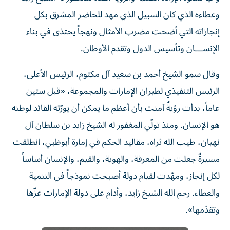
وعطاءه الذي كان السبيل الذي مهد للحاضر المشرق بكل
إنجازاته التي أضحت مضرب الأمثال ونهجاً يحتذى في بناء
الإنســـان وتأسيس الدول وتقدم الأوطان.
وقال سمو الشيخ أحمد بن سعيد آل مكتوم، الرئيس الأعلى،
الرئيس التنفيذي لطيران الإمارات والمجموعة، «قبل ستين
عاماً، بدأت رؤيةٌ آمنت بأن أعظم ما يمكن أن يورّثه القائد لوطنه
هو الإنسان. ومنذ تولّي المغفور له الشيخ زايد بن سلطان آل
نهيان، طيب الله ثراه، مقاليد الحكم في إمارة أبوظبي، انطلقت
مسيرةٌ جعلت من المعرفة، والهوية، والقيم، والإنسان أساساً
لكل إنجاز، ومهّدت لقيام دولة أصبحت نموذجاً في التنمية
والعطاء. رحم الله الشيخ زايد، وأدام على دولة الإمارات عزّها
وتقدّمها».