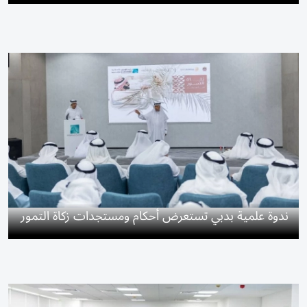
ندوة علمية بدبي تستعرض أحكام ومستجدات زكاة التمور