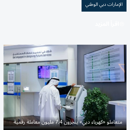
الإمارات دبي الوطني
اقرأ المزيد
متعاملو «كهرباء دبي» ينجزون 7.4 مليون معاملة رقمية