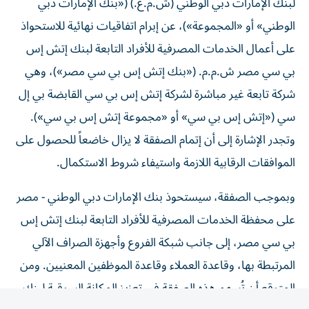
الوطني» أو «المجموعة»)، عن إبرام اتفاقيات نهائية للاستحواذ
على أعمال الخدمات المصرفية للأفراد التابعة لبنك إتش إس
بي سي مصر ش.م.م. («بنك إتش إس بي سي مصر»)، وهي
شركة تابعة غير مباشرة لشركة إتش إس بي سي القابضة بي إل
سي («إتش إس بي سي» أو «مجموعة إتش إس بي سي»).
وتجدر الإشارة إلى أن إتمام الصفقة لا يزال خاضعاً للحصول على
الموافقات الرقابية اللازمة واستيفاء شروط الاستكمال.
وبموجب الصفقة، سيستحوذ بنك الإمارات دبي الوطني - مصر
على محفظة الخدمات المصرفية للأفراد التابعة لبنك إتش إس
بي سي مصر، إلى جانب شبكة الفروع وأجهزة الصراف الآلي
المرتبطة بها، وقاعدة العملاء وقاعدة الموظفين المعنيين. ومن
المتوقع أن تُسهم هذه الصفقة في تعزيز المكانة السوقية لبنك
الإمارات دبي الوطني– مصر، نظراً لما تمثّله من إضافة نوعية