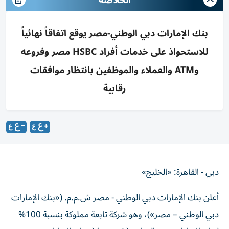
الخلاصه
بنك الإمارات دبي الوطني-مصر يوقع اتفاقاً نهائياً
للاستحواذ على خدمات أفراد HSBC مصر وفروعه
وATM والعملاء والموظفين بانتظار موافقات
رقابية
دبي - القاهرة: «الخليج»
أعلن بنك الإمارات دبي الوطني - مصر ش.م.م. («بنك الإمارات
دبي الوطني – مصر»)، وهو شركة تابعة مملوكة بنسبة 100%
لبنك الإمارات دبي الوطني (ش.م.ع.) («بنك الإمارات دبي