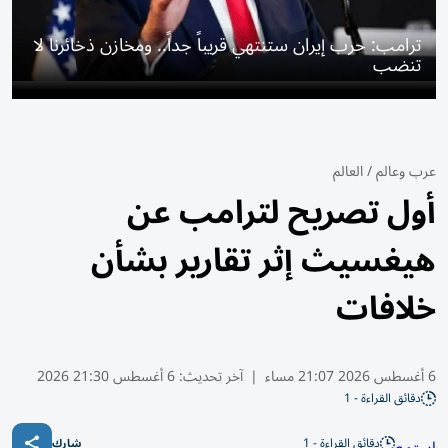
ترامب: حرب إيران ستنتهي قريباً جداً.. ومخازن ذخائرنا لا
تنضب
عرب وعالم
/
العالم
أول تصريح لترامب عن
هيغسيث إثر تقارير بشأن
خلافات
6 أغسطس 2026 21:07 مساء
|
آخر تحديث:
6 أغسطس 21:30 2026
دقائق القراءة - 1
دقائق القراءة - 1
شارك