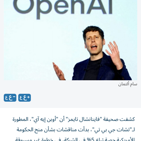
سام ألتمان
كشفت صحيفة "فاينانشال تايمز" أن "أوبن إيه آي"، المطورة
لـ"تشات جي بي تي"، بدأت مناقشات بشأن منح الحكومة
الأمريكية حصة تبلغ 5% في الشركة، في خطوة غير مسبوقة