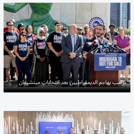
ترامب يهاجم الديمقراطيين بعد انتخابات ميتشيغان