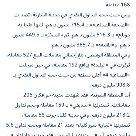
168 معاملة.
ومن حيث حجم التداول النقدي في مدينة الشارقة، تصدرت
«الصجعة الصناعية» بـ 715.4 مليون درهم، تلتها «تجارية
مويلح» بـ 516.3 مليون درهم، ثم «المنحَز» بـ 449.5 مليون
درهم، و«القليعة» بـ 365.7 مليون درهم.
وفي المنطقة الوسطى، بلغ إجمالي معاملات البيع 527 معاملة،
تركزت في «البليدة» بواقع 192 معاملة، في حين سجلت
«الصناعية 4» أعلى منطقة من حيث حجم التداول النقدي بـ
908.8 مليون درهم.
أما المنطقة الشرقية، فقد شهدت مدينة خورفكان 206
معاملات، تصدرتها «المديفي» بـ 159 معاملة وحجم تداول
218.2 مليون درهم. وفي مدينة كلباء جرت 58 معاملة،
تصدرتها «تجارية سور كلباء» بعدد 21 معاملة وبحجم تداول 5.6
مليون درهم. أما في مدينة دبا الحصن، فقد جرت معاملتان في