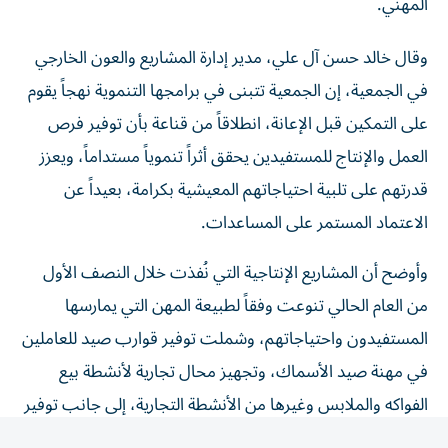
وقال خالد حسن آل علي، مدير إدارة المشاريع والعون الخارجي
في الجمعية، إن الجمعية تتبنى في برامجها التنموية نهجاً يقوم
على التمكين قبل الإعانة، انطلاقاً من قناعة بأن توفير فرص
العمل والإنتاج للمستفيدين يحقق أثراً تنموياً مستداماً، ويعزز
قدرتهم على تلبية احتياجاتهم المعيشية بكرامة، بعيداً عن
الاعتماد المستمر على المساعدات.
وأوضح أن المشاريع الإنتاجية التي نُفذت خلال النصف الأول
من العام الحالي تنوعت وفقاً لطبيعة المهن التي يمارسها
المستفيدون واحتياجاتهم، وشملت توفير قوارب صيد للعاملين
في مهنة صيد الأسماك، وتجهيز محال تجارية لأنشطة بيع
الفواكه والملابس وغيرها من الأنشطة التجارية، إلى جانب توفير
آلات خياطة للعاملين والعاملات في مهن الخياطة والتطريز،