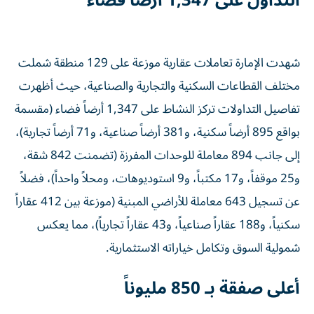
التداول على 1,347 أرضاً فضاء
شهدت الإمارة تعاملات عقارية موزعة على 129 منطقة شملت
مختلف القطاعات السكنية والتجارية والصناعية، حيث أظهرت
تفاصيل التداولات تركز النشاط على 1,347 أرضاً فضاء (مقسمة
بواقع 895 أرضاً سكنية، و381 أرضاً صناعية، و71 أرضاً تجارية)،
إلى جانب 894 معاملة للوحدات المفرزة (تضمنت 842 شقة،
و25 موقفاً، و17 مكتباً، و9 استوديوهات، ومحلاً واحداً)، فضلاً
عن تسجيل 643 معاملة للأراضي المبنية (موزعة بين 412 عقاراً
سكنياً، و188 عقاراً صناعياً، و43 عقاراً تجارياً)، مما يعكس
شمولية السوق وتكامل خياراته الاستثمارية.
أعلى صفقة بـ 850 مليوناً