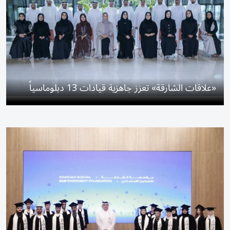
«علاقات الشارقة» تعزز جاهزية قيادات 13 دبلوماسياً