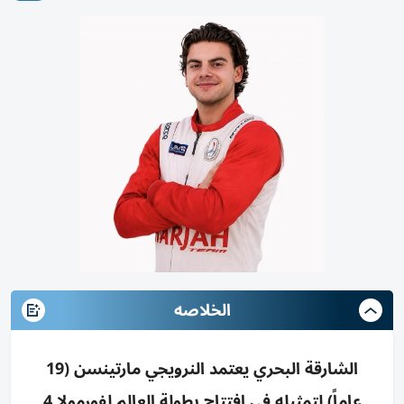
الخلاصه
الشارقة البحري يعتمد النرويجي مارتينسن (19
عاماً) لتمثيله في افتتاح بطولة العالم لفورمولا 4