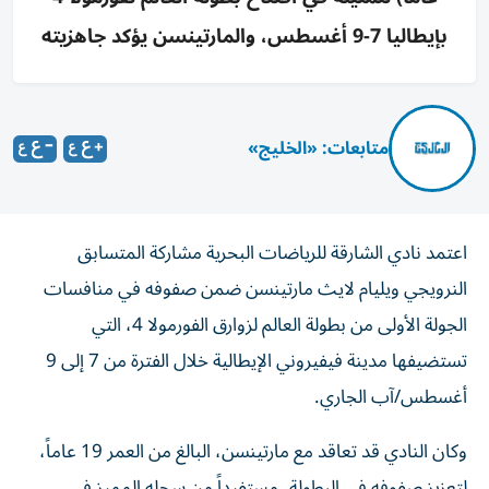
بإيطاليا 7-9 أغسطس، والمارتينسن يؤكد جاهزيته
متابعات: «الخليج»
اعتمد نادي الشارقة للرياضات البحرية مشاركة المتسابق
النرويجي ويليام لايث مارتينسن ضمن صفوفه في منافسات
الجولة الأولى من بطولة العالم لزوارق الفورمولا 4، التي
تستضيفها مدينة فيفيروني الإيطالية خلال الفترة من 7 إلى 9
أغسطس/آب الجاري.
وكان النادي قد تعاقد مع مارتينسن، البالغ من العمر 19 عاماً،
لتعزيز صفوفه في البطولة، مستفيداً من سجله المميز في