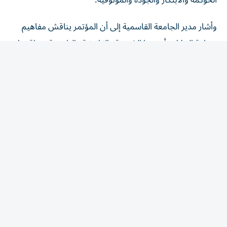
وأشار مدير الجامعة القاسمية إلى أن المؤتمر يناقش مفاهيم
صناعة الحلال وأسسها الشرعية والقانونية والتاريخية، وواقعها
ومعاييرها وتحدياتها في قطاعات الغذاء والدواء، إلى جانب أثر
البيئة الرقمية وحقوق الملكية الفكرية، وتطبيقات الذكاء
الاصطناعي وتقنيات الثورة الصناعية الرابعة في التوثيق
والحوكمة، واقتصاد السياحة والضيافة الحلال، والاتصال
والإعلام في بناء هوية منظومة الحلال، والتجارب المؤسسية
والدولية، مع تسليط الضوء على جهود دولة الإمارات في تطوير
صناعة الحلال وتعزيز منظومتها الرقابية والمعيارية.
وينطلق المؤتمر من رؤية لمنظومة الحلال، بوصفها إطاراً
حضارياً واقتصادياً متكاملاً لا يقتصر على مجالات الغذاء
والدواء، بل يمتد إلى التمويل والسياحة والخدمات والاقتصاد
الإبداعي والتقنيات الحديثة والإعلام والمنتجات الثقافية