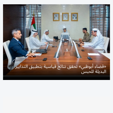
«قضاء أبوظبي» تحقق نتائج قياسية بتطبيق التدابير
البديلة للحبس