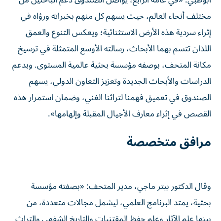
أبوظبي: «في عامه الرابع، يواصل الصندوق دعم الباحثين من
مختلف أنحاء العالم، حيث يسهم كل منهم بخبراته ورؤاه في
إثراء سردية هذه الأرض الاستثنائية؛ ويعكس التنوع والعمق
اللذان تتسم بهما الأبحاث، رسالته الأوسع المتمثلة في ترسيخ
مكانة المتحف، بوصفه مؤسسة بحثية عالمية المستوى. وبدعم
الدراسات والأبحاث الجديدة وتعزيز التعاون الدولي، يسهم
الصندوق في تعميق فهمنا لتراثنا الغني، وضمان استمرار هذه
القصص في إثراء معارف الأجيال المقبلة وإلهامها».
مرافق متخصصة
وقال الدكتور بيتر ماجي، مدير المتحف: «بصفته مؤسسة
بحثية، يمتد البرنامج العلمي، ليشمل مجالات متعددة، من
بينها علم الآثار وعلم حفظ المقتنيات والتاريخ الشفهي والتراث