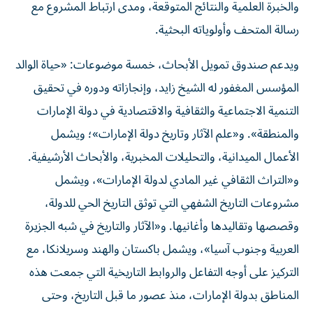
والخبرة العلمية والنتائج المتوقعة، ومدى ارتباط المشروع مع
رسالة المتحف وأولوياته البحثية.
ويدعم صندوق تمويل الأبحاث، خمسة موضوعات: «حياة الوالد
المؤسس المغفور له الشيخ زايد، وإنجازاته ودوره في تحقيق
التنمية الاجتماعية والثقافية والاقتصادية في دولة الإمارات
والمنطقة». و«علم الآثار وتاريخ دولة الإمارات»؛ ويشمل
الأعمال الميدانية، والتحليلات المخبرية، والأبحاث الأرشيفية.
و«التراث الثقافي غير المادي لدولة الإمارات»، ويشمل
مشروعات التاريخ الشفهي التي توثق التاريخ الحي للدولة،
وقصصها وتقاليدها وأغانيها. و«الآثار والتاريخ في شبه الجزيرة
العربية وجنوب آسيا»، ويشمل باكستان والهند وسريلانكا، مع
التركيز على أوجه التفاعل والروابط التاريخية التي جمعت هذه
المناطق بدولة الإمارات، منذ عصور ما قبل التاريخ، وحتى