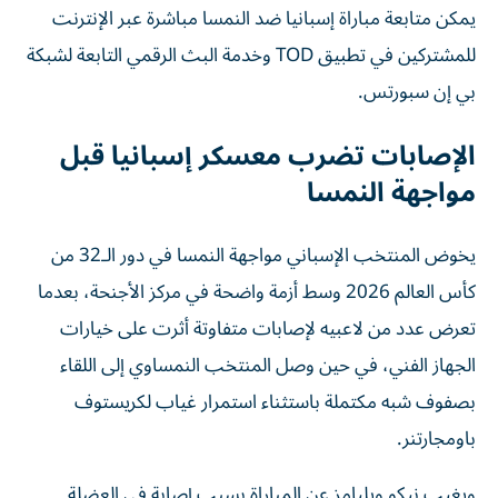
يمكن متابعة مباراة إسبانيا ضد النمسا مباشرة عبر الإنترنت
للمشتركين في تطبيق TOD وخدمة البث الرقمي التابعة لشبكة
بي إن سبورتس.
الإصابات تضرب معسكر إسبانيا قبل
مواجهة النمسا
يخوض المنتخب الإسباني مواجهة النمسا في دور الـ32 من
كأس العالم 2026 وسط أزمة واضحة في مركز الأجنحة، بعدما
تعرض عدد من لاعبيه لإصابات متفاوتة أثرت على خيارات
الجهاز الفني، في حين وصل المنتخب النمساوي إلى اللقاء
بصفوف شبه مكتملة باستثناء استمرار غياب لكريستوف
باومجارتنر.
ويغيب نيكو ويليامز عن المباراة بسبب إصابة في العضلة