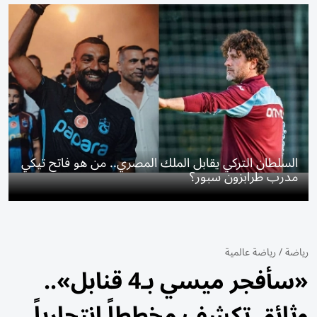
السلطان التركي يقابل الملك المصري.. من هو فاتح تيكي
مدرب طرابزون سبور؟
رياضة
/
رياضة عالمية
«سأفجر ميسي بـ4 قنابل»..
وثائق تكشف مخططاً انتحارياً