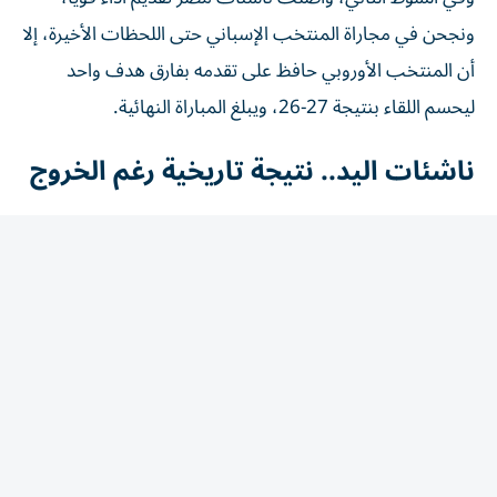
ونجحن في مجاراة المنتخب الإسباني حتى اللحظات الأخيرة، إلا
أن المنتخب الأوروبي حافظ على تقدمه بفارق هدف واحد
ليحسم اللقاء بنتيجة 27-26، ويبلغ المباراة النهائية.
ناشئات اليد.. نتيجة تاريخية رغم الخروج
ورغم خسارة بطاقة التأهل إلى النهائي، حقق منتخب مصر
إنجازاً تاريخياً بوصوله إلى الدور نصف النهائي للمرة الأولى، بعد
مشوار مميز شهد عروضاً قوية ونتائج لافتة أمام منتخبات
كبرى، ليؤكد التطور الكبير الذي تشهده كرة اليد النسائية
المصرية.
موعد مع البرونزية
ويواصل منتخب مصر مشواره في البطولة بخوض مباراة تحديد