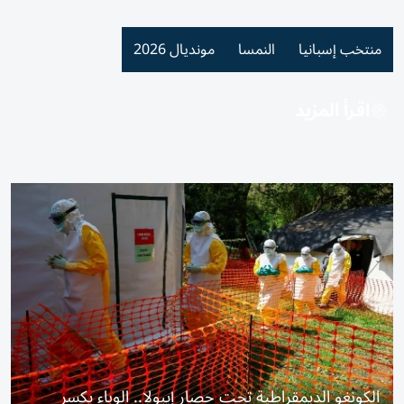
منتخب إسبانيا
النمسا
مونديال 2026
اقرأ المزيد
الكونغو الديمقراطية تحت حصار إيبولا.. الوباء يكسر