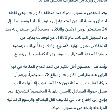
الألماني ويزيد من اضطراب سلاسل التوريد.
وقد انخفض منسوب المياه عند منطقة «كاوب» - وهي نقطة
اختناق رئيسية للسفن المتجهة إلى جنوب ألمانيا وسويسرا - إلى
24 سنتيمتراً يومي الاثنين والثلاثاء، مسجلاً أدنى مستوى له منذ
بدء تسجيل البيانات عام 1880، مع توقعات بمزيد من
الانخفاض بحلول نهاية الأسبوع، وذلك وفقاً لبيانات رسمية
جمعها المعهد الفيدرالي السويسري للتكنولوجيا في زيوريخ.
ويُعد هذا المستوى أقل بكثير من الحد الحرج للملاحة في نهر
الراين عند مقياس «كاوب»، والبالغ 78 سنتيمتراً. ورغم أن
حركة النقل تظل ممكنة دون هذا المستوى، إلا أنها تتطلب
تقليل حمولة الصنادل (السفن النهرية المخصصة للشحن)، مما
يؤدي إلى ارتفاع حاد في تكاليف نقل البضائع والرسوم الإضافية
المرتبطة بانخفاض منسوب المياه.