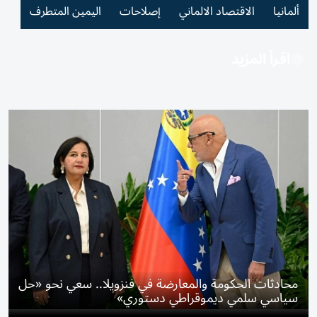
ألمانيا
الاقتصاد الالماني
إصلاحات
اليمين المتطرف
اقرأ المزيد
محادثات الحكومة والمعارضة في فنزويلا.. سعي نحو «حل
سياسي سلمي ديموقراطي دستوري»