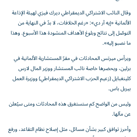
وقال النائب الاشتراكي الديمقراطي ديرك فيزي لهيئة الإذاعة
الألمانية «إيه آر دي»: «رغم الخلافات، لا بدّ في النهاية من
التوصّل إلى نتائج وبلوغ الأهداف المنشودة هذا الأسبوع. وهذا
ما نصبو إليه».
ويرأس ميرتس المحادثات في مقرّ المستشارية الألمانية في
برلين، ويحضرها خاصة نائب المستشار ووزير المال لارس
كلينغبايل (زعيم الحزب الاشتراكي الديمقراطي) ووزيرة العمل
بيربل باس.
وليس من الواضح كم ستستغرق هذه المحادثات ومتى سيُعلن
عن مآلها.
وأحرز توافق كبير بشأن مسائل، مثل إصلاح نظام التقاعد، ورفع