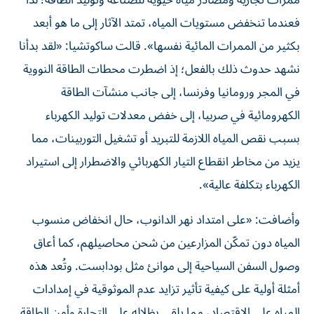
فعندما تنخفض مستويات المياه، تمتد الآثار إلى ما هو أبعد
بكثير من الممرات المائية نفسها». قالت ساكوتشيا: «لقد بدأنا
نشهد حدوث ذلك بالفعل؛ إذ اضطرت محطات الطاقة النووية
في المجر ورومانيا وفرنسا، إلى جانب منشآت الطاقة
الكهرومائية في صربيا، إلى خفض معدلات توليد الكهرباء
بسبب نقص المياه اللازمة للتبريد أو تشغيل التوربينات، مما
يزيد من مخاطر انقطاع التيار الكهربائي والاضطرار إلى استيراد
الكهرباء بتكلفة عالية».
وأضافت: «على امتداد نهر الدانوب، حال انخفاض منسوب
المياه دون تمكّن المزارعين من شحن محاصيلهم، كما أعاق
وصول السفن السياحية إلى موانئ مثل بودابست. وتُعد هذه
أمثلة أولية على كيفية تأثير تزايد عدم الموثوقية في إمدادات
المياه على الاقتصاد، مما يلقي بظلاله على التجارة وأمن الطاقة