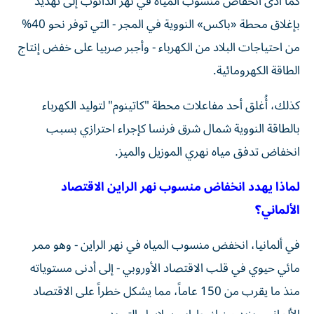
كما أدى انخفاض منسوب المياه في نهر الدانوب إلى تهديد
بإغلاق محطة «باكس» النووية في المجر - التي توفر نحو 40%
من احتياجات البلاد من الكهرباء - وأجبر صربيا على خفض إنتاج
الطاقة الكهرومائية.
كذلك، أُغلق أحد مفاعلات محطة "كاتينوم" لتوليد الكهرباء
بالطاقة النووية شمال شرق فرنسا كإجراء احترازي بسبب
انخفاض تدفق مياه نهري الموزيل والميز.
لماذا يهدد انخفاض منسوب نهر الراين الاقتصاد
الألماني؟
في ألمانيا، انخفض منسوب المياه في نهر الراين - وهو ممر
مائي حيوي في قلب الاقتصاد الأوروبي - إلى أدنى مستوياته
منذ ما يقرب من 150 عاماً، مما يشكل خطراً على الاقتصاد