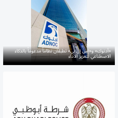
«أدنوك» و«إس إل بي» تطبقان نظاماً مدعوماً بالذكاء
الاصطناعي لتعزيز الأداء