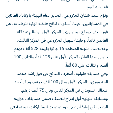
فعالياته اليوم.
وتوّج عبيد خلفان المزروعي، المدير العام للهيئة بالإنابة، الفائزين
في المسابقتين، حيث أسفرت نتائج «نخبة الوثبة للرطب»، عن
فوز سيف صياح المنصوري بالمركز الأول، وسالم عبدالله
القايدي ثانياً، وخليفة سهيل المزروعي في المركز الثالث.
وخصصت اللجنة المنظمة 15 جائزة بقيمة 528 ألف درهم،
حصل منها الفائز بالمركز الأول على 125 ألفاً، والثاني 100
ألف، والثالث على 60 ألفاً.
وفي مسابقة «لولو»، أسفرت النتائج عن فوز راشد محمد
المنصوري، بالمركز الأول ونال 100 ألف درهم، وجاء أحمد
عبدالله السويدي في المركز الثاني ونال 75 ألف درهم.
ومسابقة «لولو» أول إدراج للصنف ضمن مسابقات مزاينة
الرطب في إمارة أبوظبي، وخصصت للمشاركات المنتجة في
مزارع منطقة أبوظبي.