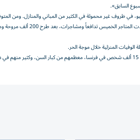
و، في ظروف غير محمولة في الكثير من المباني والمنازل. ومن المتوق
تعود درجات الحرارة للارتفاع خلال عطلة نهاية الأسبوع. وشهدت المتاجر الخميس تدافعاً ومشا
الوفيات المنزلية خلال موجة الحر.
وقد أودت موجة الحر التي ضربت البلاد في عام 2003 بحياة 15 ألف شخص في فرنسا، معظمهم من كبار السن، وكثير منهم