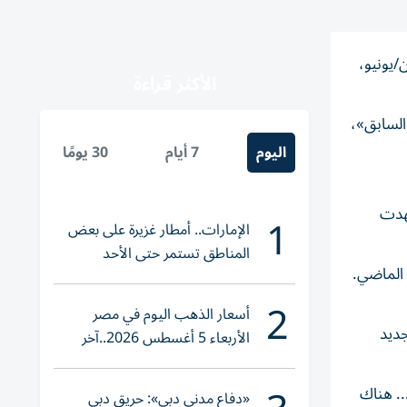
وفيات بنسبة 30 في المئة في البلاد خلال الأسبوع من 22 إلى 28 حزيران/يونيو،
الأكثر قراءة
فية مقارنة بالأسبوع السابق»،
اليوم
7 أيام
30 يومًا
 شهدت
1
الإمارات.. أمطار غزيرة على بعض
المناطق تستمر حتى الأحد
بأكثر من 62 في الماضي الأسبوع الماضي.
2
أسعار الذهب اليوم في مصر
جديد
الأربعاء 5 أغسطس 2026..آخر
تحديث لعيار 21
 «الأمر المهم للغاية هو أنه ضمن هذه الوفيات البالغ عددها 2025 حالة... هناك
«دفاع مدني دبي»: حريق دبي