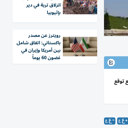
انزلاق تربة في دير
بإثيوبيا
‏رويترز عن مصدر
باكستاني: اتفاق شامل
بين أمريكا وإيران في
غضون 60 يوماً
6% بباريس؛ 2025 وفاة إضافية وارتفاع وفيات المنازل 91% مع توقع