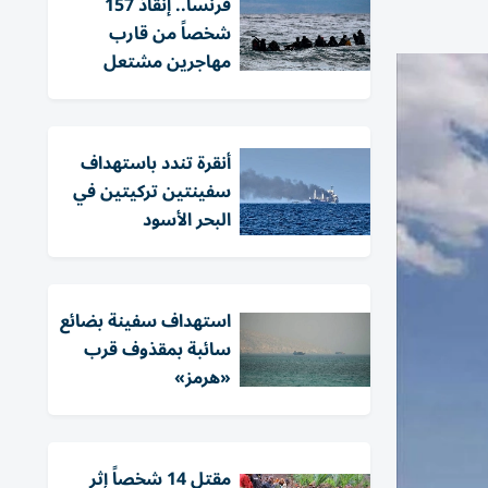
فرنسا.. إنقاذ 157
شخصاً من قارب
مهاجرين مشتعل
أنقرة تندد باستهداف
سفينتين تركيتين في
البحر الأسود
استهداف سفينة بضائع
سائبة بمقذوف قرب
«هرمز»
مقتل 14 شخصاً إثر