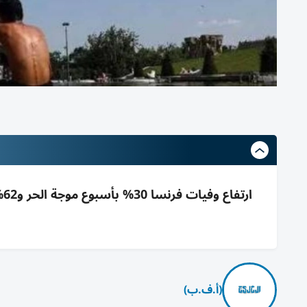
(أ.ف.ب)