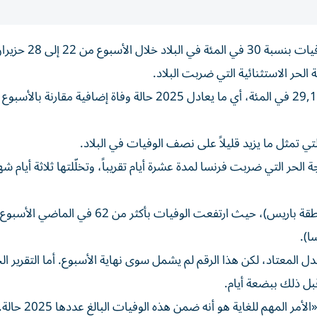
أعلنت هيئة الصحة العامة في فرنسا الجمعة، ارتفاع عدد ال
وأفادت وكالة الصحة العامة في تقرير جديد، ب«زيادة قدرها 29,1 في المئة، أي ما يعادل 2025 حالة وفاة إضا
تي تمثل ما يزيد قليلاً على نصف الوفيات في البلاد.
حية لموجة الحر التي ضربت فرنسا لمدة عشرة أيام تقريباً، وتخلّلتها ثلاثة أيام
ويبرز هذا الاتجاه بشكل خاص في منطقة إيل دو فرانس (منطقة باريس)، حيث ارتفعت الوفيات 
ا).
 المعتاد، لكن هذا الرقم لم يشمل سوى نهاية الأسبوع. أما التقرير ال
بل ذلك ببضعة أيام.
وقالت وزيرة الصحة ستيفاني ريست على قناة «تي اف 1»،