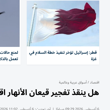
قطر: إسرائيل تؤخر تنفيذ خطة السلام في
لمنع حالات 
غزة
تعمل بالذك
اقتصاد
/
أسواق عربية وعالمية
هل ينقذ تفجير قيعان الأنهار ا
6 أغسطس 2026 09:29 صباحًا
|
آخر تحديث:
6 أغسطس 11:02 2026