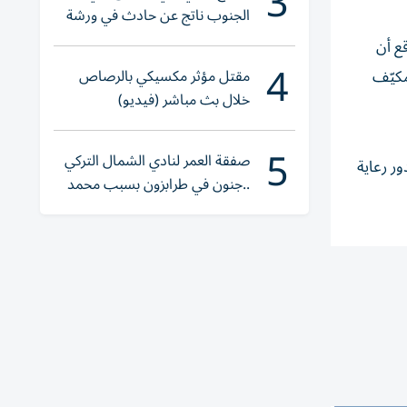
3
الجنوب ناتج عن حادث في ورشة
ولا إصابات
ع أن
4
مقتل مؤثر مكسيكي بالرصاص
جرات، بعد طرح 200 ألف مروحة ومكيّف
خلال بث مباشر (فيديو)
5
صفقة العمر لنادي الشمال التركي
 في دور رعاية
..جنون في طرابزون بسبب محمد
صلاح