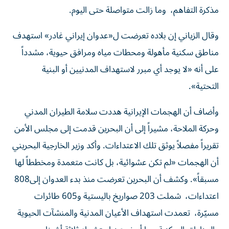
‬مذكرة‭ ‬التفاهم، ‭ ‬وما‭ ‬زالت‭ ‬متواصلة‭ ‬حتى‭ ‬اليوم‭.‬
وقال الزياني إن بلاده تعرضت ل«عدوان إيراني غادر» استهدف
مناطق سكنية مأهولة ومحطات مياه ومرافق حيوية، مشدداً
على أنه «لا يوجد أي مبرر لاستهداف المدنيين أو البنية
التحتية».
وأضاف أن الهجمات الإيرانية هددت سلامة الطيران المدني
وحركة الملاحة، مشيراً إلى أن البحرين قدمت إلى مجلس الأمن
تقريراً مفصلاً يوثق تلك الاعتداءات. وأكد وزير الخارجية البحريني
أن الهجمات «لم تكن عشوائية، بل كانت متعمدة ومخططاً لها
مسبقاً». وكشف‭ ‬أن‭ ‬البحرين‭ ‬تعرضت‭ ‬منذ‭ ‬بدء‭ ‬العدوان‭ ‬إلى‭ ‬808‭