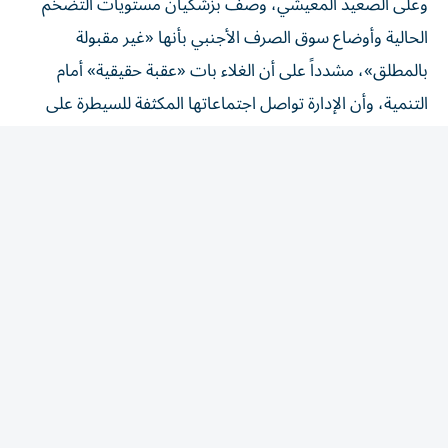
الحالية وأوضاع سوق الصرف الأجنبي بأنها «غير مقبولة
بالمطلق»، مشدداً على أن الغلاء بات «عقبة حقيقية» أمام
التنمية، وأن الإدارة تواصل اجتماعاتها المكثفة للسيطرة على
الأسعار.
وأقر الرئيس الإيراني بأن قرار السلم والحرب في بلاده ليس بيد
الحكومة، إنما بيد الحرس الثوري وذلك في اعتراف علني نادر
بسيطرة المؤسسة العسكرية على السلطة.
من جهة اخرى، رفعت إيران أمس السبت، سقف شروطها
لإعادة فتح المضيق، مؤكدة أن اقترابها من اتفاق ملاحي مع
سلطنة عُمان لا يعني السماح بعودة حركة السفن بصورة
طبيعية. وذكر وزير الخارجية الإيراني عباس عراقجي أن إيران
وعمان «قريبتان جداً» من ‌التوصل إلى اتفاق بشأن مسار ملاحي
جديد عبر مضيق هرمز، لكن إعادة فتح المضيق تتوقف على