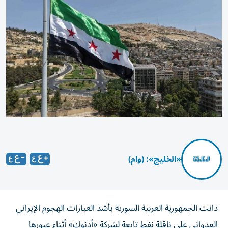
«الخليج»: (وام)
دانت الجمهورية العربية السورية بأشد العبارات الهجوم الإيراني
العدواني على ‏ناقلة نفط تابعة لشركة «أدنوك» أثناء عبورها