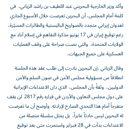
‬العسكرية‭ ‬على‭ ‬جميع‭ ‬الجبهات‭.‬