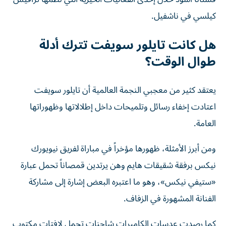
كيلسي في ناشفيل.
هل كانت تايلور سويفت تترك أدلة
طوال الوقت؟
يعتقد كثير من معجبي النجمة العالمية أن تايلور سويفت
اعتادت إخفاء رسائل وتلميحات داخل إطلالاتها وظهوراتها
العامة.
ومن أبرز الأمثلة، ظهورها مؤخراً في مباراة لفريق نيويورك
نيكس برفقة شقيقات هايم وهن يرتدين قمصاناً تحمل عبارة
«ستيفي نيكس»، وهو ما اعتبره البعض إشارة إلى مشاركة
الفنانة المشهورة في الزفاف.
كما رصدت عدسات الكاميرات شاحنات تحمل لافتات مكتوب