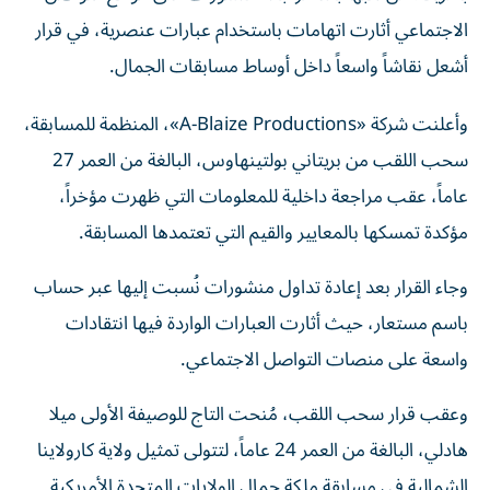
الاجتماعي أثارت اتهامات باستخدام عبارات عنصرية، في قرار
أشعل نقاشاً واسعاً داخل أوساط مسابقات الجمال.
وأعلنت شركة «A-Blaize Productions»، المنظمة للمسابقة،
سحب اللقب من بريتاني بولتينهاوس، البالغة من العمر 27
عاماً، عقب مراجعة داخلية للمعلومات التي ظهرت مؤخراً،
مؤكدة تمسكها بالمعايير والقيم التي تعتمدها المسابقة.
وجاء القرار بعد إعادة تداول منشورات نُسبت إليها عبر حساب
باسم مستعار، حيث أثارت العبارات الواردة فيها انتقادات
واسعة على منصات التواصل الاجتماعي.
وعقب قرار سحب اللقب، مُنحت التاج للوصيفة الأولى ميلا
هادلي، البالغة من العمر 24 عاماً، لتتولى تمثيل ولاية كارولاينا
الشمالية في مسابقة ملكة جمال الولايات المتحدة الأمريكية