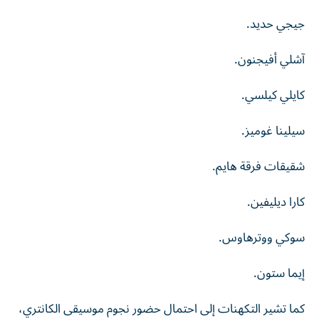
جيجي حديد.
آشلي أفيجنون.
كايلي كيلسي.
سيلينا غوميز.
شقيقات فرقة هايم.
كارا ديليفين.
سوكي ووترهاوس.
إيما ستون.
كما تشير التكهنات إلى احتمال حضور نجوم موسيقى الكانتري،