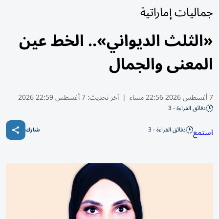
جماليات إماراتية
«الثلث الديواني».. الخط عين
المعنى والجمال
7 أغسطس 2026 22:56 مساء
|
آخر تحديث:
7 أغسطس 22:59 2026
دقائق القراءة - 3
دقائق القراءة - 3
استمع
شارك