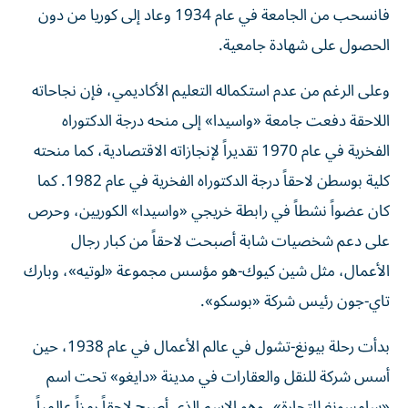
فانسحب من الجامعة في عام 1934 وعاد إلى كوريا من دون
الحصول على شهادة جامعية.
وعلى الرغم من عدم استكماله التعليم الأكاديمي، فإن نجاحاته
اللاحقة دفعت جامعة «واسيدا» إلى منحه درجة الدكتوراه
الفخرية في عام 1970 تقديراً لإنجازاته الاقتصادية، كما منحته
كلية بوسطن لاحقاً درجة الدكتوراه الفخرية في عام 1982. كما
كان عضواً نشطاً في رابطة خريجي «واسيدا» الكوريين، وحرص
على دعم شخصيات شابة أصبحت لاحقاً من كبار رجال
الأعمال، مثل شين كيوك-هو مؤسس مجموعة «لوتيه»، وبارك
تاي-جون رئيس شركة «بوسكو».
بدأت رحلة بيونغ-تشول في عالم الأعمال في عام 1938، حين
أسس شركة للنقل والعقارات في مدينة «دايغو» تحت اسم
«سامسونغ للتجارة»، وهو الاسم الذي أصبح لاحقاً رمزاً عالمياً.