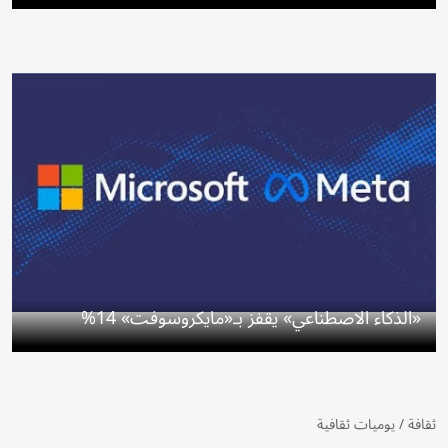
«الذكاء الاصطناعي» يقفز بـ«مايكروسوفت» 14%
ثقافة
/
يوميات ثقافية