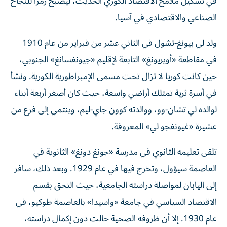
في تشكيل ملامح الاقتصاد الكوري الحديث، ليصبح رمزاً للنجاح
الصناعي والاقتصادي في آسيا.
ولد لي بيونغ-تشول في الثاني عشر من فبراير من عام 1910
في مقاطعة «أويريونغ» التابعة لإقليم «جيونغسانغ» الجنوبي،
حين كانت كوريا لا تزال تحت مسمى الإمبراطورية الكورية. ونشأ
في أسرة ثرية تمتلك أراضي واسعة، حيث كان أصغر أربعة أبناء
لوالده لي تشان-وو، ووالدته كوون جاي-ليم، وينتمي إلى فرع من
عشيرة «غيونغجو لي» المعروفة.
تلقى تعليمه الثانوي في مدرسة «جونغ دونغ» الثانوية في
العاصمة سيؤول، وتخرج فيها في عام 1929. وبعد ذلك، سافر
إلى اليابان لمواصلة دراسته الجامعية، حيث التحق بقسم
الاقتصاد السياسي في جامعة «واسيدا» بالعاصمة طوكيو، في
عام 1930. إلا أن ظروفه الصحية حالت دون إكمال دراسته،