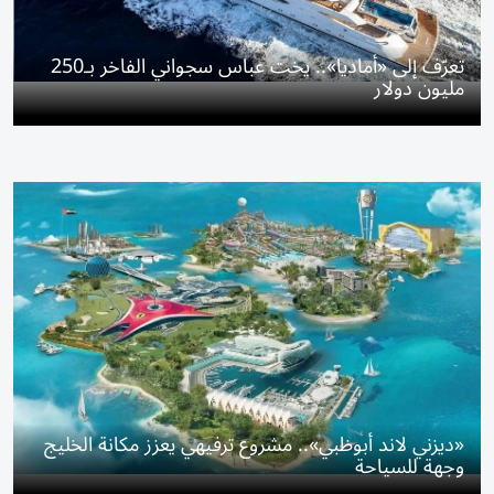
تعرّف إلى «أماديا».. يخت عباس سجواني الفاخر بـ250
مليون دولار
«ديزني لاند أبوظبي».. مشروع ترفيهي يعزز مكانة الخليج
وجهة للسياحة