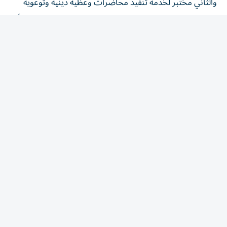
للمجتمع، والثالث مختبر لخدمة بلاغ صيانة ونظافة المساجد أو
مركز تحفيظ، وقد ناقشت العديد من المحاور التي أكدت
جميعها ضرورة ترسيخ نهج الابتكار المؤسسي، وتعزيز ثقافة
التصميم المشترك مع الشركاء والمتعاملين، بما يسهم في
تطوير خدمات استباقية ومرنة تلبي التطلعات.
وقد شهدت المختبرات تفاعلاً مميزاً من المشاركين، الذين
أسهموا بأفكار ومقترحات نوعية تعزز تطوير الخدمات، وترسم
ملامح مستقبل أكثر ابتكاراً لخدمات الهيئة.
المقالة التالية