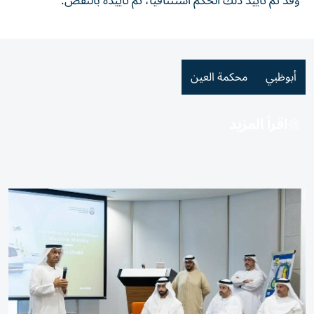
وقد تم تأييد ذلك الحكم استئنافياً، ثم تأييده بالنقض.
أبوظبي
محكمة العين
اقرأ المزيد