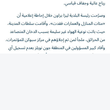
وصرّحت رئيسة البلدية ليزا براون خلال إحاطة إعلامية أن
«مئات المنازل والعمارات فقدت»، وأقامت سلطات المدينة،
حيث باتت نوعية الهواء غير سليمة بسبب الدخان المتصاعد
من الحرائق، ملجأ لمن تم إجلاؤهم في مركز سبوكن للمؤتمرات.
وأفاد كبير المسؤولين في المنطقة جون نويلز بعدم تسجيل أي
وفيات أو إصابات حتى الساعة، منبّهاً إلى أن الوضع قد يتغيّر
«نظراً لنطاق» الكارثة.
وأشار حاكم ولاية واشنطن بوب فيرغوسن الذي أعلن حال
الطوارئ إلى أن الولاية تشهد جفافاً للسنة الرابعة على التوالي،
فيما يؤدّي التغير المناخي إلى تفاقم الحرائق الحرجية. وصرّح
في مؤتمر صحفي أنه تواصل مع مسؤولين لحشد موارد
للاستجابة للكارثة، بمن فيهم الرئيس دونالد ترامب الذي يدرك