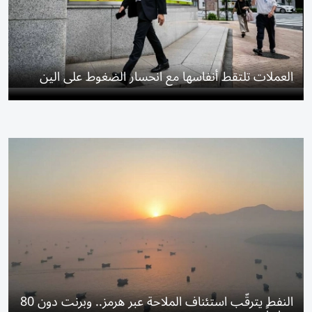
العملات تلتقط أنفاسها مع انحسار الضغوط على الين
النفط يترقّب استئناف الملاحة عبر هرمز.. وبرنت دون 80