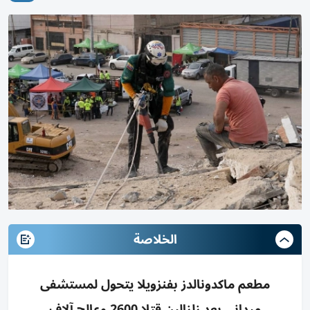
الخلاصة
مطعم ماكدونالدز بفنزويلا يتحول لمستشفى
ميداني بعد زلزالين قتلا 2600 وعالج آلاف