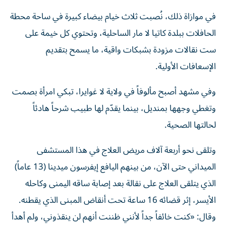
في موازاة ذلك، نُصبت ثلاث خيام بيضاء كبيرة في ساحة محطة
الحافلات ببلدة كاتيا لا مار الساحلية، وتحتوي كل خيمة على
ست نقالات مزودة بشبكات واقية، ما يسمح بتقديم
الإسعافات الأولية.
وفي مشهد أصبح مألوفاً في ولاية لا غوايرا، تبكي امرأة بصمت
وتغطي وجهها بمنديل، بينما يقدّم لها طبيب شرحاً هادئاً
لحالتها الصحية.
وتلقى نحو أربعة آلاف مريض العلاج في هذا المستشفى
الميداني حتى الآن، من بينهم اليافع إيفرسون ميدينا (13 عاماً)
الذي يتلقى العلاج على نقالة بعد إصابة ساقه اليمنى وكاحله
الأيسر، إثر قضائه 16 ساعة تحت أنقاض المبنى الذي يقطنه.
وقال: «كنت خائفاً جداً لأنني ظننت أنهم لن ينقذوني، ولم أهدأ