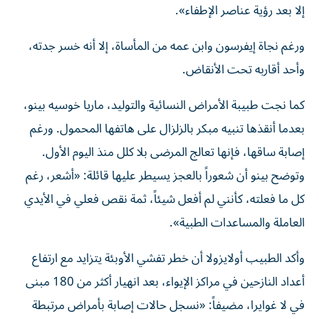
إلا بعد رؤية عناصر الإطفاء».
ورغم نجاة إيفرسون وابن عمه من المأساة، إلا أنه خسر جدته،
وأحد أقاربه تحت الأنقاض.
كما نجت طبيبة الأمراض النسائية والتوليد، ماريا خوسيه بينو،
بعدما أنقذها تنبيه مبكر بالزلزال على هاتفها المحمول. ورغم
إصابة ساقها، فإنها تعالج المرضى بلا كلل منذ اليوم الأول.
وتوضح بينو أن شعوراً بالعجز يسيطر عليها قائلة: «أشعر، رغم
كل ما فعلته، كأنني لم أفعل شيئاً، ثمة نقص فعلي في الأيدي
العاملة والمساعدات الطبية».
وأكد الطبيب أولايزولا أن خطر تفشي الأوبئة يتزايد مع ارتفاع
أعداد النازحين في مراكز الإيواء، بعد انهيار أكثر من 180 مبنى
في لا غوايرا، مضيفاً: «نسجل حالات إصابة بأمراض مرتبطة