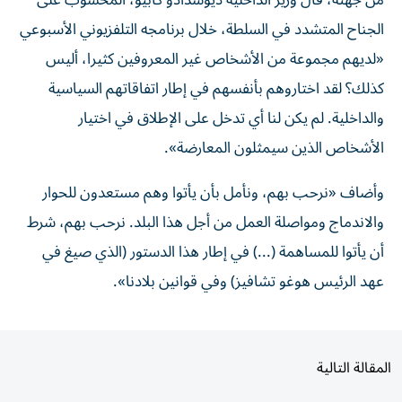
من جهته، قال وزير الداخلية ديوسدادو كابيو، المحسوب على
الجناح المتشدد في السلطة، خلال برنامجه التلفزيوني الأسبوعي
«لديهم مجموعة من الأشخاص غير المعروفين كثيرا، أليس
كذلك؟ لقد اختاروهم بأنفسهم في إطار اتفاقاتهم السياسية
والداخلية. لم يكن لنا أي تدخل على الإطلاق في اختيار
الأشخاص الذين سيمثلون المعارضة».
وأضاف «نرحب بهم، ونأمل بأن يأتوا وهم مستعدون للحوار
والاندماج ومواصلة العمل من أجل هذا البلد. نرحب بهم، شرط
أن يأتوا للمساهمة (...) في إطار هذا الدستور (الذي صيغ في
عهد الرئيس هوغو تشافيز) وفي قوانين بلادنا».
المقالة التالية