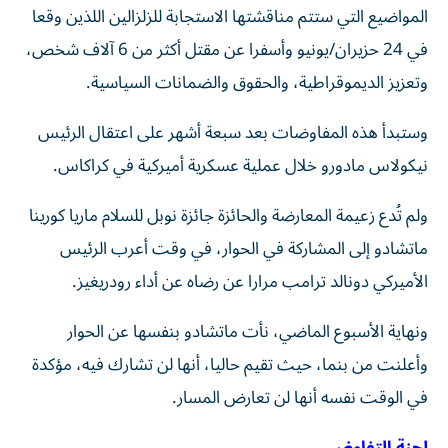
المواضيع التي ستتم مناقشتها الاستجابة للزلزالين اللذين وقعا
في 24 حزيران/يونيو وأسفرا عن مقتل أكثر من 6 آلاف شخص،
وتعزيز الديموقراطية، والحقوق والضمانات السياسية.
وستبدأ هذه المفاوضات بعد سبعة أشهر على اعتقال الرئيس
نيكولاس مادورو خلال عملية عسكرية أميركية في كراكاس.
ولم تُدع زعيمة المعارضة والحائزة جائزة نوبل للسلام ماريا كورينا
ماتشادو إلى المشاركة في الحوار، في وقت أعرب الرئيس
الأميركي دونالد ترامب مرارا عن رضاه عن أداء رودريغيز.
ونهاية الأسبوع الماضي، نأت ماتشادو بنفسها عن الحوار
وأعلنت من بنما، حيث تقيم حاليا، أنها لن تشارك فيه، مؤكدة
في الوقت نفسه أنها لن تعارض المسار.