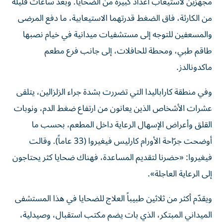
مجهّزين لاستيعاب أعداد كبيرة من الضحايا. وبعد ساعات قليلة
من الكارثة، فاق الضغط قدرتهما الاستيعابية، ما دفع المرضى
والمسعفين للتوجه إلى مستشفيات ميدانية في خيام نصبها
طاقم طبي، ومحطة للحافلات، إلى جانب فرع مطعم
ماكدونالدز.
وفي منطقة كاراباليدا التي تضررت بشدة جراء الزلزالين، يتلقى
عشرات الأشخاص الذين يعانون من ارتفاع ضغط الدم، ونوبات
القلق وأعراض الإسهال الرعاية داخل المطعم، بحسب ما
أوضحت جرّاحة الأورام كارليس فيغيروا (33 عاماً). وقالت
فيغيروا: «حضرنا لتقديم المساعدة، فهناك ضحايا كثر يحتاجون
إلى الرعاية العاجلة».
ويقدّم أكثر من ثلاثين طبيباً العلاج للضحايا في هذا المستشفى
الميداني المبتكر، الذي بات يضم مكتب استقبال، وصيدلية،