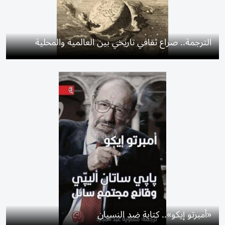
الترجمة.. صراع ثقافي تاريخي بين العالمية والمحلية
«أمبرتو إيكو».. كتابة ضد النسيان