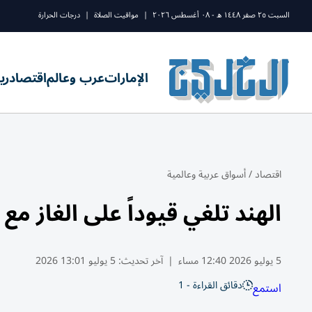
السبت ٢٥ صفر ١٤٤٨ ه - ٠٨ أغسطس ٢٠٢٦
|
مواقيت الصلاة
|
درجات الحرارة
الإمارات
عرب وعالم
اقتصاد
ري
اقتصاد
/
أسواق عربية وعالمية
الهند تلغي قيوداً على الغاز 
5 يوليو 2026 12:40 مساء
|
آخر تحديث:
5 يوليو 13:01 2026
دقائق القراءة - 1
استمع