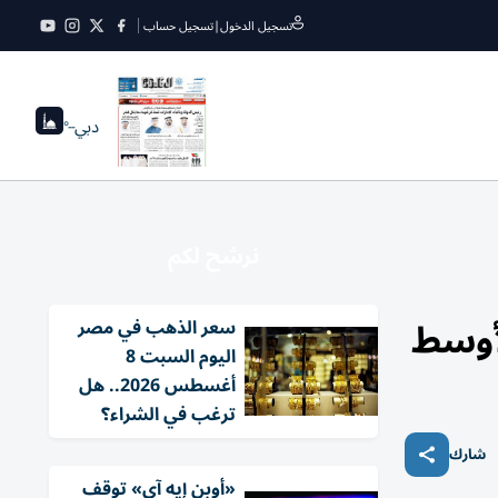
تسجيل الدخول
|
تسجيل حساب
دبي
--°
نرشح لكم
لأوسط
سعر الذهب في مصر
اليوم السبت 8
أغسطس 2026.. هل
ترغب في الشراء؟
شارك
«أوبن إيه آي» توقف