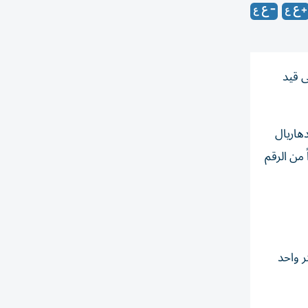
ى قيد
دهاريال
257. سنتيمتر، حيث بات شعر الهندية أطول بنحو 14 سنتيمتراً من الرقم
ر واحد