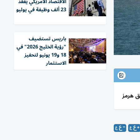
الاقتصاد الأمريكي يفقد
23 ألف وظيفة في يوليو
باريس تستضيف
"رؤية الخليج 2026" في
18 و19 يونيو لتحفيز
الاستثمار
ق هرمز