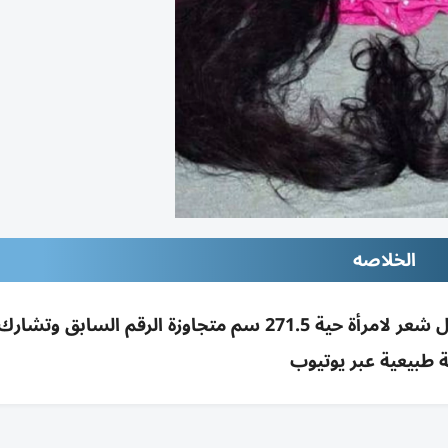
الخلاصه
الهندية رينو دهاريال تسجل رقماً في غينيس بأطول شعر لامرأة حية 271.5 سم متجاوزة الرقم الس
ة طبيعية عبر يوتيوب