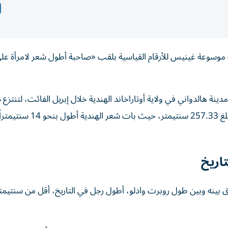
خلت موسوعة غينيس للأرقام القياسية بلقب «صاحبة أطول شعر لامرأة عل
ة هالدواني في ولاية أوتاراخاند الهندية خلال إبريل الفائت، لتنتزع 
اللقب من الأوكرانية عليا ناسيروفا، التي سجل شعرها طولاً بلغ 33
اريخ
بينه وبين طول روبرت وادلو، أطول رجل في التاريخ، أقل من سنتيمت