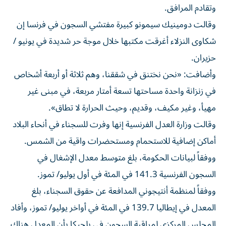
وتقادم المرافق.
وقالت دومينيك سيمونو كبيرة مفتشي السجون في فرنسا إن
شكاوى النزلاء أغرقت مكتبها خلال موجة حر شديدة في يونيو /
حزيران.
وأضافت: «نحن نختنق في شققنا، وهم ثلاثة أو أربعة أشخاص
في زنزانة واحدة مساحتها ​تسعة أمتار مربعة، في مبنى غير
مهيأ، وغير مكيف، وقديم، وحيث الحرارة ‌لا تطاق».
وقالت وزارة العدل الفرنسية إنها وفرت للسجناء في أنحاء البلاد
أماكن إضافية للاستحمام ومستحضرات واقية من الشمس.
ووفقاً لبيانات الحكومة، بلغ متوسط معدل الإشغال في
⁠السجون الفرنسية 141.3 في المئة في أول يوليو/ تموز.
ووفقاً لمنظمة أنتيجوني المدافعة عن حقوق السجناء، بلغ
المعدل في إيطاليا 139.7 في المئة في أواخر يوليو/ تموز، وأفاد
المجلس المركزي لمراقبة السجون ​في بلجيكا ‌بأن المعدل هناك