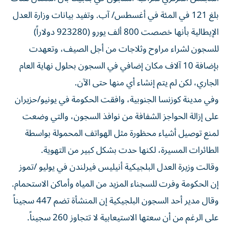
بلغ 121 في المئة في أغسطس/ آب. وتفيد بيانات وزارة العدل
الإيطالية بأنها خصصت 800 ألف يورو (923280 دولاراً)
للسجون لشراء مراوح وثلاجات من أجل الصيف، وتعهدت
بإضافة 10 آلاف مكان إضافي في السجون بحلول نهاية العام
الجاري، لكن لم ‌يتم إنشاء ‌أي منها حتى الآن.
وفي مدينة كوزنسا ⁠الجنوبية، وافقت الحكومة في يونيو/حزيران
على إزالة الحواجز الشفافة من ‌نوافذ السجون، والتي وضعت
لمنع توصيل أشياء محظورة مثل الهواتف المحمولة بواسطة
الطائرات المسيرة، لكنها حدت بشكل كبير من التهوية.
وقالت وزيرة العدل ⁠البلجيكية أنيليس فيرلندن في يوليو /تموز
إن الحكومة وفرت للسجناء المزيد ​من المياه وأماكن الاستحمام.
وقال مدير أحد السجون البلجيكية إن المنشأة تضم 447 سجيناً
على الرغم من أن سعتها الاستيعابية لا تتجاوز 260 ⁠سجيناً.