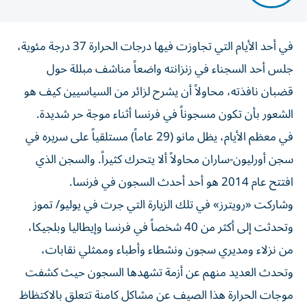
في أحد الأيام التي تجاوزت فيها درجات الحرارة 37 درجة مئوية،
جلس أحد السجناء في زنزانته واضعاً مناشف مبللة حول
قضبان نافذته، محاولاً أن يشرح ‌لزائر من السياسيين كيف هو
الشعور بأن تكون مسجوناً في فرنسا أثناء موجة ​حر شديدة.
في ⁠معظم الأيام، يظل مانو (29 عاماً) مستلقياً على سريره ‌في
سجن أورليون-ساران محاولاً ألا ‌يتحرك كثيراً. والسجن الذي
افتتح عام 2014 هو أحد أحدث السجون في فرنسا.
وشاركت «رويترز» في تلك الزيارة التي جرت في يوليو/ تموز
وتحدثت إلى أكثر من 40 ‌شخصاً في فرنسا وإيطاليا وبلجيكا،
من نزلاء ومديري سجون ونشطاء وأطباء وممثلي نقابات،
⁠وتحدث العديد منهم عن أزمة تشهدها السجون حيث كشفت
موجات الحرارة هذا الصيف عن مشاكل كامنة تتعلق بالاكتظاظ