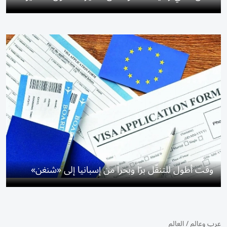
وقت أطول للتنقّل برّاً وبحراً من إسبانيا إلى «شنغن»
عرب وعالم
/
العالم