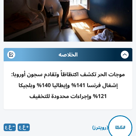
الخلاصه
موجات الحر تكشف اكتظاظاً وتقادم سجون أوروبا:
إشغال فرنسا 141% وإيطاليا 140% وبلجيكا
121% وإجراءات محدودة للتخفيف
(رويترز)