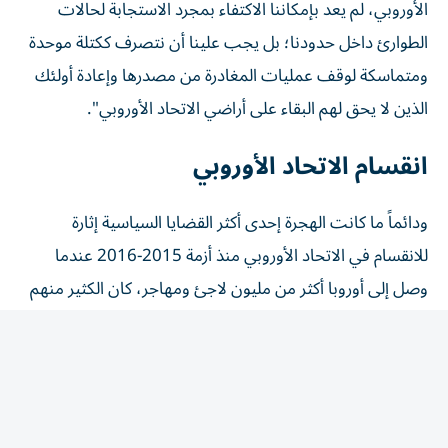
الطوارئ ‌داخل حدودنا؛ بل يجب علينا أن نتصرف ككتلة موحدة
ومتماسكة لوقف عمليات المغادرة من مصدرها وإعادة أولئك
⁠الذين لا يحق لهم البقاء على أراضي الاتحاد الأوروبي".
انقسام الاتحاد الأوروبي
ودائماً ما كانت الهجرة إحدى أكثر القضايا السياسية إثارة
للانقسام في الاتحاد الأوروبي منذ أزمة 2015-2016 عندما
وصل إلى أوروبا أكثر من مليون ‌لاجئ ومهاجر، كان الكثير منهم
فارين من الحرب في سوريا.
وزاد هذا التدفق الدعم للأحزاب المناهضة للهجرة وأحزاب
اليمين المتطرف في مناطق مختلفة من الاتحاد، وأجج
الخلافات القائمة منذ سنوات بشأن الرقابة على الحدود وقواعد