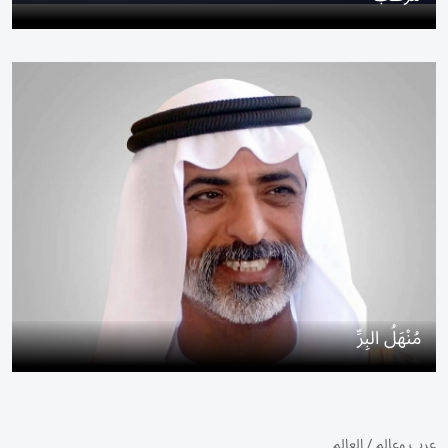
مُنْهَلُ البِرِّ
عرب وعالم
/
العالم