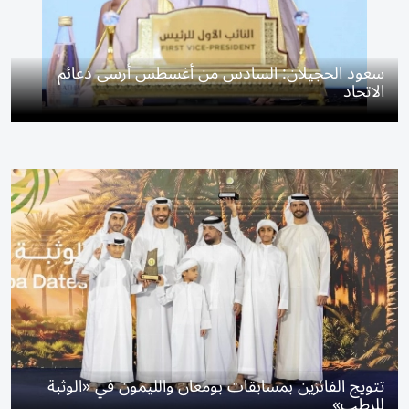
سعود الحجيلان: السادس من أغسطس أرسى دعائم
الاتحاد
تتويج الفائزين بمسابقات بومعان والليمون في «الوثبة
للرطب»