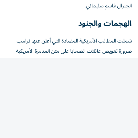
الهجمات والجنود
شملت المطالب الأمريكية المضادة التي أعلن عنها ترامب
ضرورة تعويض عائلات الضحايا على متن المدمرة الأمريكية
(USS Cole)، وآلاف الجنود الذين قتِلوا في ساحات القتال نتيجة
العمليات والنزاعات المرتبطة بإيران.
العدالة للضحايا
دعا البيان إلى دفع تعويضات مالية مستحقة لعائلات مئات
الآلاف من المتظاهرين الأبرياء الذين قتلتهم السلطات الإيرانية
على مدار الخمسين عاماً الماضية، إلى جانب 52,000 قتيل
سقطوا خلال الأشهر الخمسة الأخيرة وحدها.