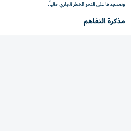
مذكرة التفاهم
وطالب فهمي بسرعة العمل على نحو جاد لاستعادة الهدوء
والالتزام المُتبادل بمذكرة التفاهم الموقعة بين الطرفين الإيراني
والأمريكي في يونيو الماضي، بما في ذلك الالتزام بحرية الملاحة
في مضيق هرمز كما كفلها القانون الدولي ووفقاً لقرار مجلس
الأمن 2817، والامتناع عن استخدامه كأداة للضغط أو الابتزاز
الاقتصادي.
وقال فهمي إن المرحلة الحالية تقتضي من جميع الأطراف إعلاء
صوت الحكمة والتبصر بالعواقب، وإن العودة لنهج التفاوض
والمحادثات هو الكفيل وحده بمعالجة جميع القضايا العالقة.