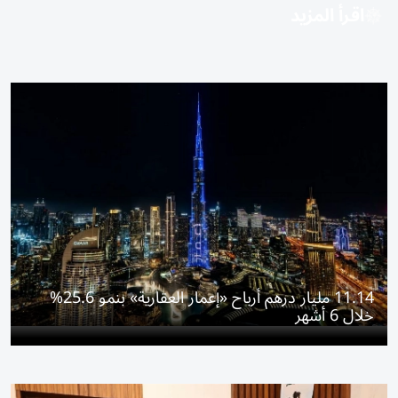
اقرأ المزيد
11.14 مليار درهم أرباح «إعمار العقارية» بنمو 25.6%
خلال 6 أشهر