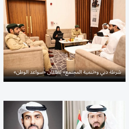
شرطة دبي و«تنمية المجتمع» تطلقان «سواعد الوطن»