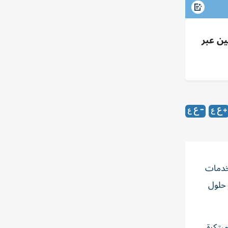
لين عبر
لخدمات
 حلول
بتكرة