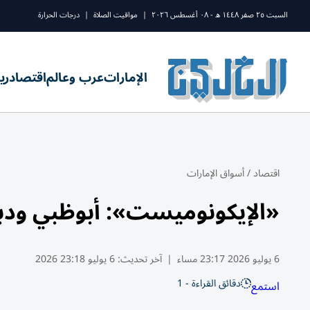
السبت ٢٥ صفر ١٤٤٨ ه - ٠٨ أغسطس ٢٠٢٦
|
مواقيت الصلاة
|
درجات الحرارة
الإمارات
عرب وعالم
اقتصاد
ري
اقتصاد
/
أسواق الإمارات
«الإيكونوميست»: أبوظبي ودبي 
6 يوليو 2026 23:17 مساء
|
آخر تحديث:
6 يوليو 23:18 2026
دقائق القراءة - 1
استمع