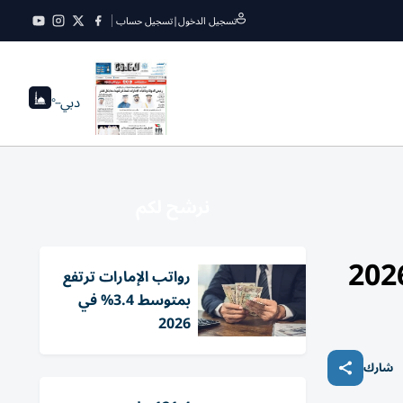
تسجيل الدخول
|
تسجيل حساب
دبي
--°
نرشح لكم
رواتب الإمارات ترتفع
بمتوسط 3.4% في
2026
شارك