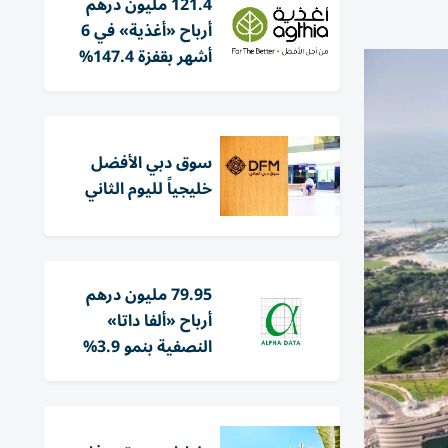
121.4 مليون درهم
أرباح «أغذية» في 6
أشهر بقفزة 147.4%
سوق دبي الأفضل
خليجياً لليوم الثاني
79.95 مليون درهم
أرباح «ألفا داتا»
النصفية بنمو 3.9%